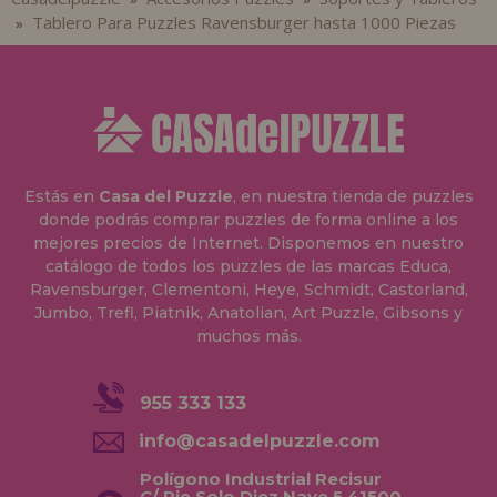
Tablero Para Puzzles Ravensburger hasta 1000 Piezas
»
Estás en
Casa del Puzzle
, en nuestra tienda de puzzles
donde podrás comprar puzzles de forma online a los
mejores precios de Internet. Disponemos en nuestro
catálogo de todos los puzzles de las marcas Educa,
Ravensburger, Clementoni, Heye, Schmidt, Castorland,
Jumbo, Trefl, Piatnik, Anatolian, Art Puzzle, Gibsons y
muchos más.
955 333 133
info@casadelpuzzle.com
Polígono Industrial Recisur
C/ Pie Solo Diez Nave 5 41500