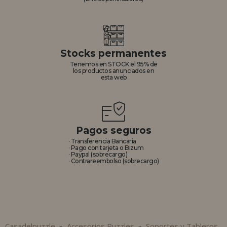
Stocks permanentes
Tenemos en STOCK el 95% de
los productos anunciados en
esta web
Pagos seguros
· Transferencia Bancaria
· Pago con tarjeta o Bizum
· Paypal (sobrecargo)
· Contrareembolso (sobrecargo)
Casadelpuzzle
Accesorios Puzzles
Soportes y Tableros
»
»