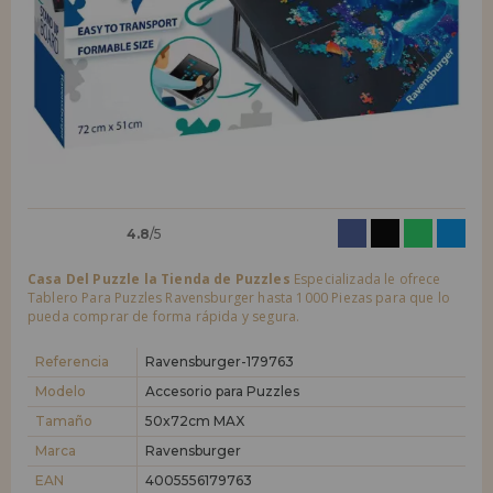
LIQUIDACIONES
Quiero registrarme como
nuevo cliente
Al crear una cuenta en casadelpuzzle.com podrás realizar tus compras
INFORMACIÓN
rápidamente en nuestra tienda virtual, revisar el estado de tus pedidos
y consultar tus operaciones anteriores.
955 333 133
¡Adelante! Te estábamos esperando.
info@casadelpuzzle.com
NUEVO CLIENTE
4.8
/5
Casa Del Puzzle la Tienda de Puzzles
Especializada le ofrece
Tablero Para Puzzles Ravensburger hasta 1000 Piezas para que lo
pueda comprar de forma rápida y segura.
Quiero registrarme como
nuevo distribuidor
Referencia
Ravensburger-179763
Modelo
Accesorio para Puzzles
Tamaño
50x72cm MAX
¿Eres Profesional o Empresa?. ¿Quieres vender en tu negocio
nuestros productos?. Regístrate como distribuidor y conoce nuestras
Marca
Ravensburger
condiciones de ventas con descuentos especiales para la distribución.
EAN
4005556179763
¡Adelante! Te estábamos esperando.