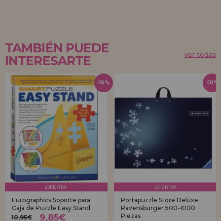
TAMBIÉN PUEDE
ver todas
INTERESARTE
-10%
-10%
¡OFERTA!
¡OFERTA!
Eurographics Soporte para
Portapuzzle Store Deluxe
Caja de Puzzle Easy Stand
Ravensburger 500-1000
9,85€
Piezas
10,95€