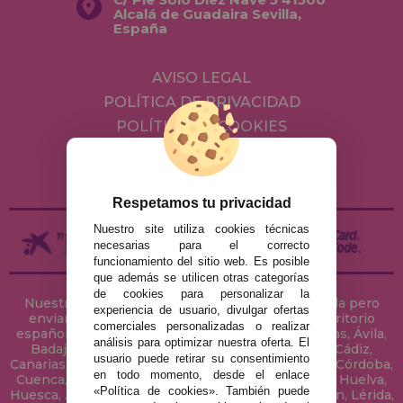
Alcalá de Guadaira Sevilla,
España
AVISO LEGAL
POLÍTICA DE PRIVACIDAD
POLÍTICA DE COOKIES
ENVÍOS Y DEVOLUCIONES
DEVOLUCIONES / DESISTIMIENTO
Respetamos tu privacidad
Nuestro site utiliza cookies técnicas
necesarias para el correcto
funcionamiento del sitio web. Es posible
que además se utilicen otras categorías
de cookies para personalizar la
Nuestra tienda de puzzles está ubicada en Sevilla pero
experiencia de usuario, divulgar ofertas
enviamos tus puzzles a cualquier ciudad del territorio
comerciales personalizadas o realizar
español: Álava, Albacete, Alicante, Almería, Asturias, Ávila,
análisis para optimizar nuestra oferta. El
Badajoz, Baleares, Barcelona, Burgos, Cáceres, Cádiz,
usuario puede retirar su consentimiento
Canarias, Cantabria, Castellón, Ceuta, Ciudad Real, Córdoba,
en todo momento, desde el enlace
Cuenca, Gerona, Granada, Guadalajara, Guipúzcoa, Huelva,
«Política de cookies». También puede
Huesca, Jaén, La Coruña, La Rioja, Las Palmas, Leon, Lérida,