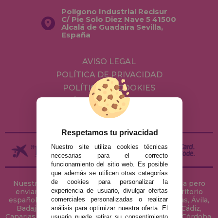
Polígono Industrial Recisur
C/ Pie Solo Diez Nave 5 41500
Alcalá de Guadaira Sevilla,
España
AVISO LEGAL
POLÍTICA DE PRIVACIDAD
POLÍTICA DE COOKIES
ENVÍOS Y DEVOLUCIONES
DEVOLUCIONES / DESISTIMIENTO
Respetamos tu privacidad
Nuestro site utiliza cookies técnicas
necesarias para el correcto
funcionamiento del sitio web. Es posible
que además se utilicen otras categorías
de cookies para personalizar la
Nuestra tienda de puzzles está ubicada en Sevilla pero
experiencia de usuario, divulgar ofertas
enviamos tus puzzles a cualquier ciudad del territorio
comerciales personalizadas o realizar
español: Álava, Albacete, Alicante, Almería, Asturias, Ávila,
Badajoz, Baleares, Barcelona, Burgos, Cáceres, Cádiz,
análisis para optimizar nuestra oferta. El
Canarias, Cantabria, Castellón, Ceuta, Ciudad Real, Córdoba,
usuario puede retirar su consentimiento