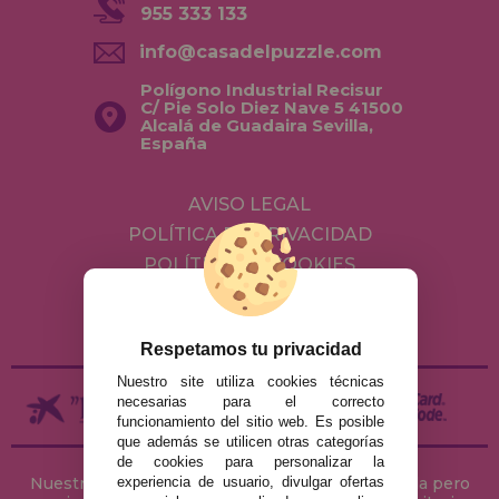
955 333 133
info@casadelpuzzle.com
Polígono Industrial Recisur
C/ Pie Solo Diez Nave 5 41500
Alcalá de Guadaira Sevilla,
España
AVISO LEGAL
POLÍTICA DE PRIVACIDAD
POLÍTICA DE COOKIES
ENVÍOS Y DEVOLUCIONES
DEVOLUCIONES / DESISTIMIENTO
Respetamos tu privacidad
Nuestro site utiliza cookies técnicas
necesarias para el correcto
funcionamiento del sitio web. Es posible
que además se utilicen otras categorías
de cookies para personalizar la
Nuestra tienda de puzzles está ubicada en Sevilla pero
experiencia de usuario, divulgar ofertas