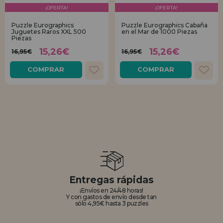
LIQUIDACIONES
Quiero registrarme como
¡OFERTA!
¡OFERTA!
nuevo cliente
Puzzle Eurographics
Puzzle Eurographics Cabaña
Juguetes Raros XXL 500
en el Mar de 1000 Piezas
Piezas
Al crear una cuenta en casadelpuzzle.com podrás realizar tus compras
INFORMACIÓN
rápidamente en nuestra tienda virtual, revisar el estado de tus pedidos
15,26€
15,26€
16,95€
16,95€
y consultar tus operaciones anteriores.
955 333 133
COMPRAR
COMPRAR
¡Adelante! Te estábamos esperando.
info@casadelpuzzle.com
NUEVO CLIENTE
Quiero registrarme como
nuevo distribuidor
Entregas rápidas
¡Envíos en 24/48 horas!
¿Eres Profesional o Empresa?. ¿Quieres vender en tu negocio
Y con gastos de envío desde tan
nuestros productos?. Regístrate como distribuidor y conoce nuestras
sólo 4,95€ hasta 3 puzzles
condiciones de ventas con descuentos especiales para la distribución.
¡Adelante! Te estábamos esperando.