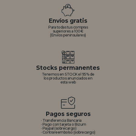
REGISTRO DISTRIBUIDOR
Envíos gratis
Para todas tus compras
superiores a 100€
(Envíos peninsulares)
Stocks permanentes
Tenemos en STOCK el 95% de
los productos anunciados en
esta web
Pagos seguros
· Transferencia Bancaria
· Pago con tarjeta o Bizum
· Paypal (sobrecargo)
· Contrareembolso (sobrecargo)