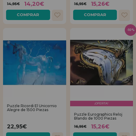
14,20€
15,26€
14,95€
16,95€
COMPRAR
COMPRAR
-10%
¡OFERTA!
Puzzle Ricordi El Unicornio
Alegre de 1500 Piezas
Puzzle Eurographics Reloj
Blando de 1000 Piezas
22,95€
15,26€
16,95€