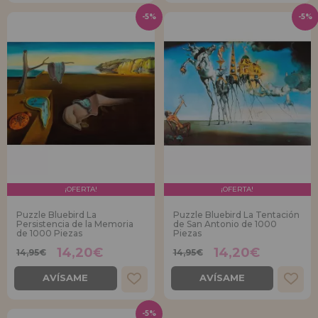
-5%
-5%
¡OFERTA!
¡OFERTA!
Puzzle Bluebird La
Puzzle Bluebird La Tentación
Persistencia de la Memoria
de San Antonio de 1000
de 1000 Piezas
Piezas
14,20€
14,20€
14,95€
14,95€
AVÍSAME
AVÍSAME
-5%