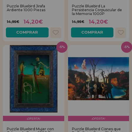
Puzzle Bluebird Jirafa
Puzzle Bluebird La
Ardiente 1000 Piezas
Persistencia Corpuscular de
REGISTRO DISTRIBUIDOR
la Memoria 1000P
14,20€
14,20€
14,95€
14,95€
COMPRAR
COMPRAR
-5%
-5%
¡OFERTA!
¡OFERTA!
Puzzle Bluebird Mujer con
Puzzle Bluebird Cisnes que