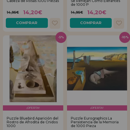
Cabeza de Rosas 1000 Piezas
Se Reflejan Como Elefantes
de 1000 P
14,20€
14,20€
14,95€
14,95€
COMPRAR
COMPRAR
-5%
-10%
¡OFERTA!
¡OFERTA!
Puzzle Bluebird Aparición del
Puzzle Eurographics La
Rostro de Afrodita de Cnidos
Persistencia de la Memoria
1000
de 1000 Pieza