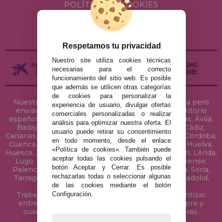
POLÍTICA DE COOKIES
ENVÍOS Y DEVOLUCIONES
DEVOLUCIONES / DESISTIMIENTO
Respetamos tu privacidad
Nuestro site utiliza cookies técnicas
necesarias para el correcto
funcionamiento del sitio web. Es posible
que además se utilicen otras categorías
de cookies para personalizar la
Nuestra tienda de puzzles está ubicada en Sevilla pero
experiencia de usuario, divulgar ofertas
enviamos tus puzzles a cualquier ciudad del territorio
comerciales personalizadas o realizar
español: Álava, Albacete, Alicante, Almería, Asturias, Ávila,
análisis para optimizar nuestra oferta. El
Badajoz, Baleares, Barcelona, Burgos, Cáceres, Cádiz,
usuario puede retirar su consentimiento
Canarias, Cantabria, Castellón, Ceuta, Ciudad Real, Córdoba,
en todo momento, desde el enlace
Cuenca, Gerona, Granada, Guadalajara, Guipúzcoa, Huelva,
«Política de cookies». También puede
Huesca, Jaén, La Coruña, La Rioja, Las Palmas, Leon, Lérida,
aceptar todas las cookies pulsando el
Lugo, Madrid, Málaga, Melilla, Murcia, Navarra, Orense,
botón Aceptar y Cerrar. Es posible
Palencia, Pontevedra, Salamanca, Segovia, Sevilla, Soria,
rechazarlas todas o seleccionar algunas
Tarragona, Tenerife, Teruel, Toledo, Valencia, Valladolid,
de las cookies mediante el botón
Vizcaya, Zamora y Zaragoza.
Configuración.
Trabajamos con Stocks permanentes para garantizar
entregas rápidas en territorio peninsular, siempre y
cuando el pedido se realice antes de las 18 horas.