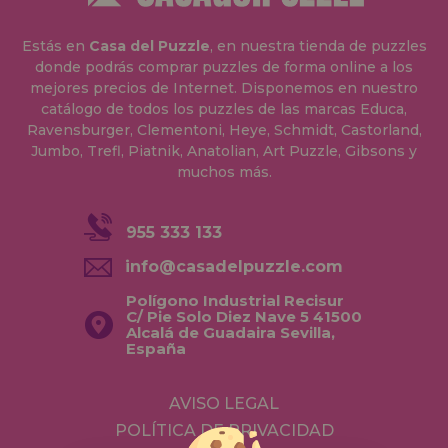
Estás en
Casa del Puzzle
, en nuestra tienda de puzzles
donde podrás comprar puzzles de forma online a los
mejores precios de Internet. Disponemos en nuestro
catálogo de todos los puzzles de las marcas Educa,
Ravensburger, Clementoni, Heye, Schmidt, Castorland,
Jumbo, Trefl, Piatnik, Anatolian, Art Puzzle, Gibsons y
muchos más.
955 333 133
info@casadelpuzzle.com
Polígono Industrial Recisur
C/ Pie Solo Diez Nave 5 41500
Alcalá de Guadaira Sevilla,
España
AVISO LEGAL
POLÍTICA DE PRIVACIDAD