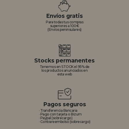
REGISTRO DISTRIBUIDOR
Envíos gratis
Para todas tus compras
superiores a 100€
(Envíos peninsulares)
Stocks permanentes
Tenemos en STOCK el 95% de
los productos anunciados en
esta web
Pagos seguros
· Transferencia Bancaria
· Pago con tarjeta o Bizum
· Paypal (sobrecargo)
· Contrareembolso (sobrecargo)