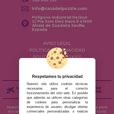
info@casadelpuzzle.com
Polígono Industrial Recisur
C/ Pie Solo Diez Nave 5 41500
Alcalá de Guadaira Sevilla,
España
AVISO LEGAL
POLÍTICA DE PRIVACIDAD
POLÍTICA DE COOKIES
ENVÍOS Y DEVOLUCIONES
DEVOLUCIONES / DESISTIMIENTO
Respetamos tu privacidad
Nuestro site utiliza cookies técnicas
necesarias para el correcto
funcionamiento del sitio web. Es posible
que además se utilicen otras categorías
de cookies para personalizar la
Nuestra tienda de puzzles está ubicada en Sevilla pero
experiencia de usuario, divulgar ofertas
enviamos tus puzzles a cualquier ciudad del territorio
comerciales personalizadas o realizar