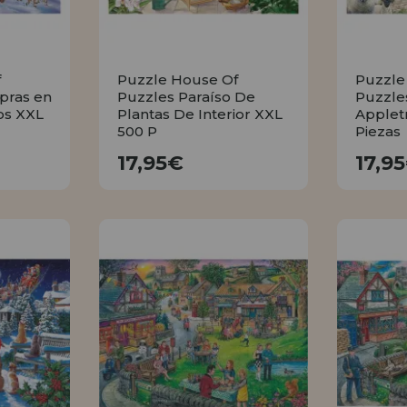
f
Puzzle House Of
Puzzle
pras en
Puzzles Paraíso De
Puzzle
os XXL
Plantas De Interior XXL
Applet
500 P
Piezas
17,95€
17,95€
17,9
R
COMPRAR