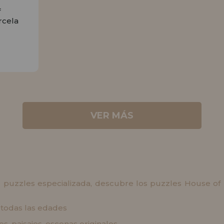
f
rcela
R
VER MÁS
 puzzles especializada, descubre los puzzles House of Pu
a todas las edades
es, paisajes, escenas originales