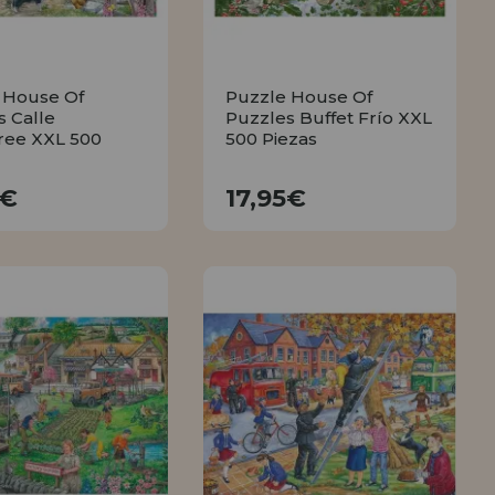
 House Of
Puzzle House Of
s Calle
Puzzles Buffet Frío XXL
ree XXL 500
500 Piezas
17,95€
17,95€
5€
17,95€
COMPRAR
COMPRAR