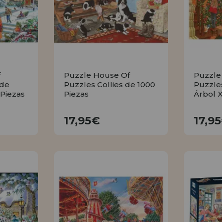
f
Puzzle House Of
Puzzle
 de
Puzzles Collies de 1000
Puzzle
 Piezas
Piezas
Árbol 
17,95€
17,95€
17,9
R
COMPRAR