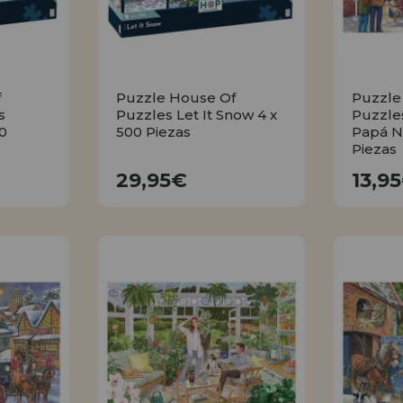
f
Puzzle House Of
Puzzle
s
Puzzles Let It Snow 4 x
Puzzle
0
500 Piezas
Papá N
Piezas
29,95€
29,95€
13,9
R
COMPRAR