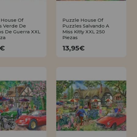
 House Of
Puzzle House Of
s Verde De
Puzzles Salvando A
s De Guerra XXL
Miss Kitty XXL 250
eza
Piezas
13,95€
13,95€
5€
13,95€
COMPRAR
COMPRAR