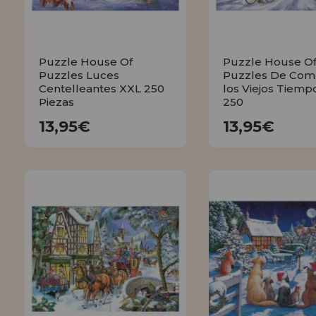
Puzzle House Of
Puzzle House O
Puzzles Luces
Puzzles De Com
Centelleantes XXL 250
los Viejos Tiemp
Piezas
250
13,95€
13,95€
13,95€
13,95€
COMPRAR
COMPRA