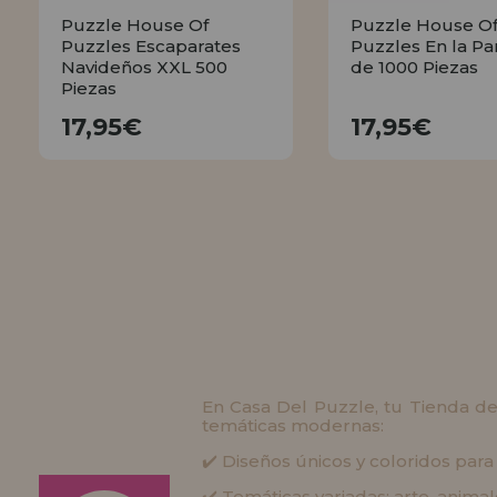
Puzzle House Of
Puzzle House O
Puzzles Escaparates
Puzzles En la Pa
Navideños XXL 500
de 1000 Piezas
Piezas
17,95€
17,95€
17,95€
17,95€
COMPRAR
COMPRA
En Casa Del Puzzle, tu Tienda de
temáticas modernas:
✔️ Diseños únicos y coloridos par
✔️ Temáticas variadas: arte, animal