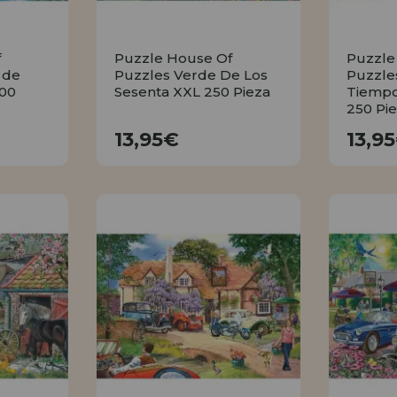
f
Puzzle House Of
Puzzle
 de
Puzzles Verde De Los
Puzzle
500
Sesenta XXL 250 Pieza
Tiempo
250 Pi
13,95€
13,95€
13,9
R
COMPRAR