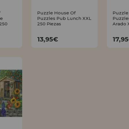
f
Puzzle House Of
Puzzle
De
Puzzles Pub Lunch XXL
Puzzle
250
250 Piezas
Arado 
13,95€
13,95€
17,9
R
COMPRAR