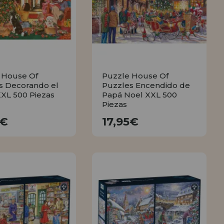
 House Of
Puzzle House Of
s Decorando el
Puzzles Encendido de
XXL 500 Piezas
Papá Noel XXL 500
Piezas
17,95€
17,95€
5€
17,95€
COMPRAR
COMPRAR