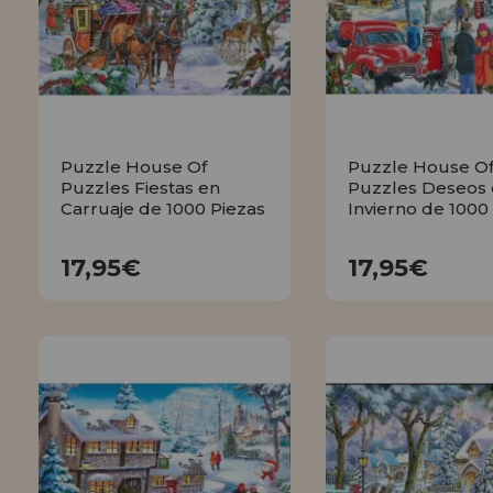
INFORMACIÓN
955 333 133
info@casadelpuzzle.com
Puzzle House Of
Puzzle House O
Puzzles Fiestas en
Puzzles Deseos
Carruaje de 1000 Piezas
Invierno de 1000
17,95€
17,95€
17,95€
17,95€
COMPRAR
COMPRA