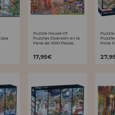
f
Puzzle House Of
Puzzle
Casa
Puzzles Diversión en la
Puzzle
Feria de 1000 Piezas
Pone X
17,95€
17,95€
27,9
R
COMPRAR