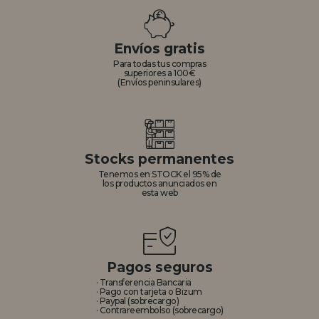
REGISTRO DISTRIBUIDOR
Envíos gratis
Para todas tus compras
superiores a 100€
(Envíos peninsulares)
Stocks permanentes
Tenemos en STOCK el 95% de
los productos anunciados en
esta web
Pagos seguros
· Transferencia Bancaria
· Pago con tarjeta o Bizum
· Paypal (sobrecargo)
· Contrareembolso (sobrecargo)