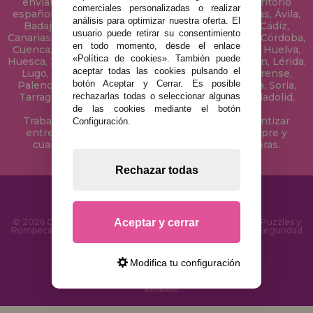
enviamos tus puzzles a cualquier ciudad del territorio
comerciales personalizadas o realizar
español: Álava, Albacete, Alicante, Almería, Asturias, Ávila,
análisis para optimizar nuestra oferta. El
Badajoz, Baleares, Barcelona, Burgos, Cáceres, Cádiz,
usuario puede retirar su consentimiento
Canarias, Cantabria, Castellón, Ceuta, Ciudad Real, Córdoba,
en todo momento, desde el enlace
Cuenca, Gerona, Granada, Guadalajara, Guipúzcoa, Huelva,
«Política de cookies». También puede
Huesca, Jaén, La Coruña, La Rioja, Las Palmas, Leon, Lérida,
aceptar todas las cookies pulsando el
Lugo, Madrid, Málaga, Melilla, Murcia, Navarra, Orense,
botón Aceptar y Cerrar. Es posible
Palencia, Pontevedra, Salamanca, Segovia, Sevilla, Soria,
Tarragona, Tenerife, Teruel, Toledo, Valencia, Valladolid,
rechazarlas todas o seleccionar algunas
Vizcaya, Zamora y Zaragoza.
de las cookies mediante el botón
Trabajamos con Stocks permanentes para garantizar
Configuración.
entregas rápidas en territorio peninsular, siempre y
cuando el pedido se realice antes de las 18 horas.
Rechazar todas
Aceptar y cerrar
© 2026 CasaDelPuzzle.com - Tienda Online para comprar Puzzles y
Rompecabezas en Internet. Entrega Rápida en 24 Horas y Seguridad
SSL
Modifica tu configuración