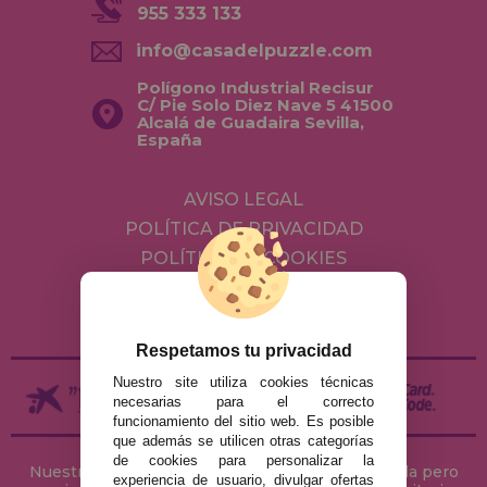
955 333 133
info@casadelpuzzle.com
Polígono Industrial Recisur
C/ Pie Solo Diez Nave 5 41500
Alcalá de Guadaira Sevilla,
España
AVISO LEGAL
POLÍTICA DE PRIVACIDAD
POLÍTICA DE COOKIES
ENVÍOS Y DEVOLUCIONES
DEVOLUCIONES / DESISTIMIENTO
Respetamos tu privacidad
Nuestro site utiliza cookies técnicas
necesarias para el correcto
funcionamiento del sitio web. Es posible
que además se utilicen otras categorías
de cookies para personalizar la
Nuestra tienda de puzzles está ubicada en Sevilla pero
experiencia de usuario, divulgar ofertas