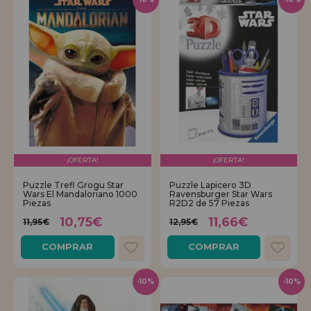
¡OFERTA!
¡OFERTA!
Puzzle Trefl Grogu Star
Puzzle Lapicero 3D
Wars El Mandaloriano 1000
Ravensburger Star Wars
Piezas
R2D2 de 57 Piezas
10,75€
11,66€
11,95€
12,95€
COMPRAR
COMPRAR
-10%
-10%