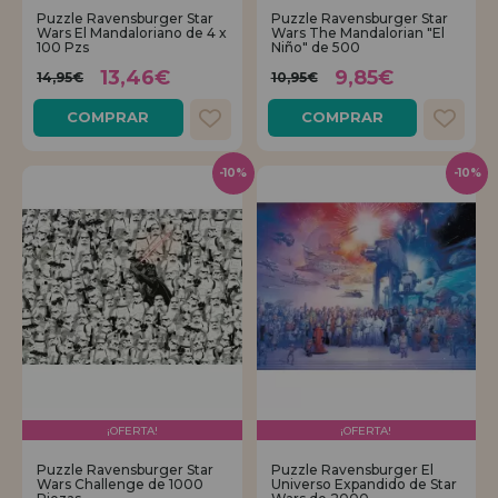
Puzzle Ravensburger Star
Puzzle Ravensburger Star
Wars El Mandaloriano de 4 x
Wars The Mandalorian "El
100 Pzs
Niño" de 500
13,46€
9,85€
14,95€
10,95€
COMPRAR
COMPRAR
-10%
-10%
¡OFERTA!
¡OFERTA!
Puzzle Ravensburger Star
Puzzle Ravensburger El
Wars Challenge de 1000
Universo Expandido de Star