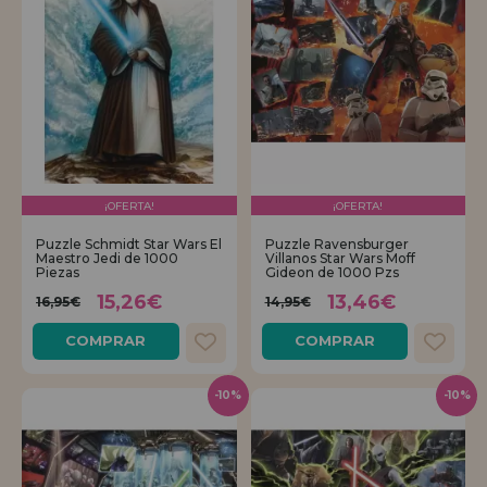
¡OFERTA!
¡OFERTA!
Puzzle Schmidt Star Wars El
Puzzle Ravensburger
Maestro Jedi de 1000
Villanos Star Wars Moff
Piezas
Gideon de 1000 Pzs
15,26€
13,46€
16,95€
14,95€
COMPRAR
COMPRAR
-10%
-10%