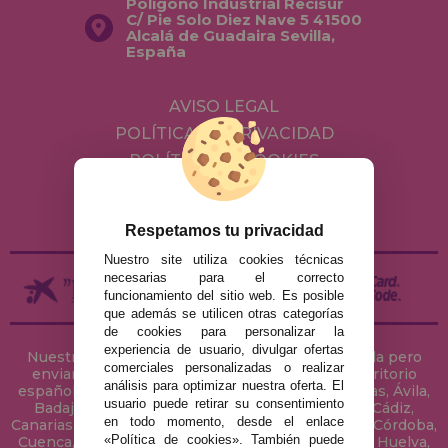
Polígono Industrial Recisur
C/ Pie Solo Diez Nave 5 41500
Alcalá de Guadaira Sevilla,
España
AVISO LEGAL
POLÍTICA DE PRIVACIDAD
POLÍTICA DE COOKIES
ENVÍOS Y DEVOLUCIONES
DEVOLUCIONES / DESISTIMIENTO
Respetamos tu privacidad
Nuestro site utiliza cookies técnicas
necesarias para el correcto
funcionamiento del sitio web. Es posible
que además se utilicen otras categorías
de cookies para personalizar la
experiencia de usuario, divulgar ofertas
Nuestra tienda de puzzles está ubicada en Sevilla pero
comerciales personalizadas o realizar
enviamos tus puzzles a cualquier ciudad del territorio
análisis para optimizar nuestra oferta. El
español: Álava, Albacete, Alicante, Almería, Asturias, Ávila,
usuario puede retirar su consentimiento
Badajoz, Baleares, Barcelona, Burgos, Cáceres, Cádiz,
en todo momento, desde el enlace
Canarias, Cantabria, Castellón, Ceuta, Ciudad Real, Córdoba,
«Política de cookies». También puede
Cuenca, Gerona, Granada, Guadalajara, Guipúzcoa, Huelva,