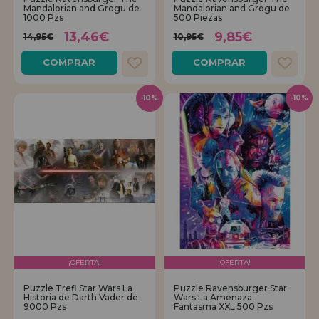
Mandalorian and Grogu de
Mandalorian and Grogu de
1000 Pzs
500 Piezas
REGISTRO DISTRIBUIDOR
13,46€
9,85€
14,95€
10,95€
COMPRAR
COMPRAR
-10%
-10%
¡OFERTA!
¡OFERTA!
Puzzle Trefl Star Wars La
Puzzle Ravensburger Star
Historia de Darth Vader de
Wars La Amenaza
9000 Pzs
Fantasma XXL 500 Pzs