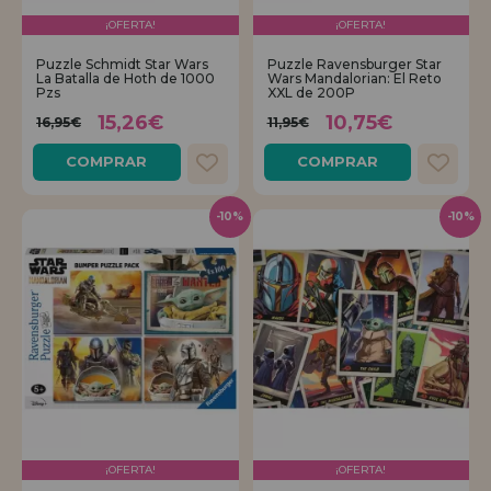
¡OFERTA!
¡OFERTA!
Puzzle Schmidt Star Wars
Puzzle Ravensburger Star
La Batalla de Hoth de 1000
Wars Mandalorian: El Reto
Pzs
XXL de 200P
15,26€
10,75€
16,95€
11,95€
COMPRAR
COMPRAR
-10%
-10%
¡OFERTA!
¡OFERTA!