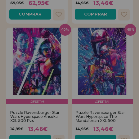
62,95€
13,46€
69,95€
14,95€
COMPRAR
COMPRAR
-10%
-10%
¡OFERTA!
¡OFERTA!
Puzzle Ravensburger Star
Puzzle Ravensburger Star
Wars Hyperspace Ahsoka
Wars Hyperspace The
XXL 500 Pzs
Mandalorian XXL 500
13,46€
13,46€
14,95€
14,95€