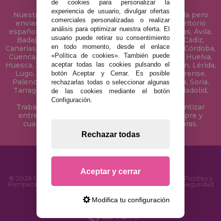
de cookies para personalizar la
experiencia de usuario, divulgar ofertas
Nuestra tienda de puzzles está ubicada en Sevilla pero
comerciales personalizadas o realizar
enviamos tus puzzles a cualquier ciudad del territorio
análisis para optimizar nuestra oferta. El
español: Álava, Albacete, Alicante, Almería, Asturias, Ávila,
usuario puede retirar su consentimiento
Badajoz, Baleares, Barcelona, Burgos, Cáceres, Cádiz,
en todo momento, desde el enlace
Canarias, Cantabria, Castellón, Ceuta, Ciudad Real, Córdoba,
«Política de cookies». También puede
Cuenca, Gerona, Granada, Guadalajara, Guipúzcoa, Huelva,
aceptar todas las cookies pulsando el
Huesca, Jaén, La Coruña, La Rioja, Las Palmas, Leon, Lérida,
Lugo, Madrid, Málaga, Melilla, Murcia, Navarra, Orense,
botón Aceptar y Cerrar. Es posible
Palencia, Pontevedra, Salamanca, Segovia, Sevilla, Soria,
rechazarlas todas o seleccionar algunas
Tarragona, Tenerife, Teruel, Toledo, Valencia, Valladolid,
de las cookies mediante el botón
Vizcaya, Zamora y Zaragoza.
Configuración.
Trabajamos con Stocks permanentes para garantizar
entregas rápidas en territorio peninsular, siempre y
cuando el pedido se realice antes de las 18 horas.
Rechazar todas
Aceptar y cerrar
© 2026 CasaDelPuzzle.com - Tienda Online para comprar Puzzles y
Rompecabezas en Internet. Entrega Rápida en 24 Horas y Seguridad
SSL
Modifica tu configuración