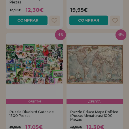
Piezas
12,30€
19,95€
12,95€
COMPRAR
COMPRAR
-5%
-5%
¡OFERTA!
¡OFERTA!
Puzzle Bluebird Gatos de
Puzzle Educa Mapa Político
1500 Piezas
(Piezas Miniaturas) 1000
Piezas
17,05€
12,30€
17,95€
12,95€