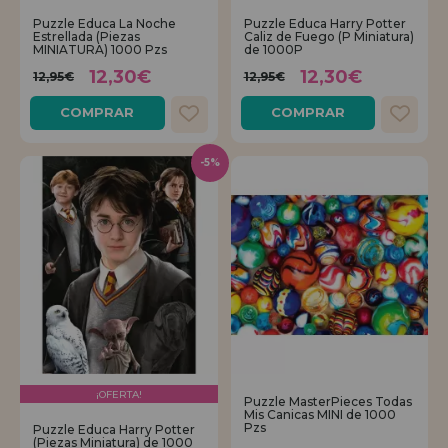
Puzzle Educa La Noche
Puzzle Educa Harry Potter
Estrellada (Piezas
Caliz de Fuego (P Miniatura)
REGISTRO DISTRIBUIDOR
MINIATURA) 1000 Pzs
de 1000P
12,30€
12,30€
12,95€
12,95€
COMPRAR
COMPRAR
-5%
¡OFERTA!
Puzzle MasterPieces Todas
Mis Canicas MINI de 1000
Pzs
Puzzle Educa Harry Potter
(Piezas Miniatura) de 1000