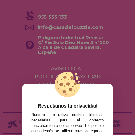
955 333 133
info@casadelpuzzle.com
Polígono Industrial Recisur
C/ Pie Solo Diez Nave 5 41500
Alcalá de Guadaira Sevilla,
España
AVISO LEGAL
POLÍTICA DE PRIVACIDAD
POLÍTICA DE COOKIES
ENVÍOS Y DEVOLUCIONES
DEVOLUCIONES / DESISTIMIENTO
Respetamos tu privacidad
Nuestro site utiliza cookies técnicas
necesarias para el correcto
funcionamiento del sitio web. Es posible
que además se utilicen otras categorías