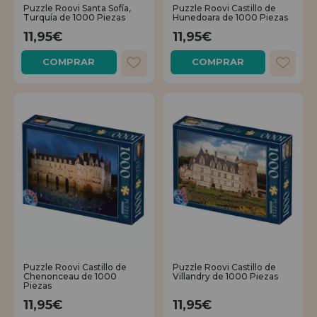
LIQUIDACIONES
Quiero registrarme como
Puzzle Roovi Santa Sofía,
Puzzle Roovi Castillo de
nuevo cliente
Turquía de 1000 Piezas
Hunedoara de 1000 Piezas
11,95€
11,95€
Al crear una cuenta en casadelpuzzle.com podrás realizar tus compras
COMPRAR
COMPRAR
INFORMACIÓN
rápidamente en nuestra tienda virtual, revisar el estado de tus pedidos
y consultar tus operaciones anteriores.
955 333 133
¡Adelante! Te estábamos esperando.
info@casadelpuzzle.com
NUEVO CLIENTE
Quiero registrarme como
nuevo distribuidor
Puzzle Roovi Castillo de
Puzzle Roovi Castillo de
¿Eres Profesional o Empresa?. ¿Quieres vender en tu negocio
Chenonceau de 1000
Villandry de 1000 Piezas
nuestros productos?. Regístrate como distribuidor y conoce nuestras
Piezas
condiciones de ventas con descuentos especiales para la distribución.
11,95€
11,95€
¡Adelante! Te estábamos esperando.