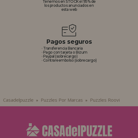
Tenemos en STOCK el 95% de
los productos anunciados en
esta web
Pagos seguros
· Transferencia Bancaria
· Pago con tarjeta o Bizum
· Paypal (sobrecargo)
· Contrareembolso (sobrecargo)
Casadelpuzzle
Puzzles Por Marcas
Puzzles Roovi
»
»