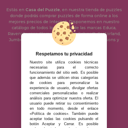
Estás en
Casa del Puzzle
, en nuestra tienda de puzzles
donde podrás comprar puzzles de forma online a los
mejores precios de Internet. Disponemos en nuestro
catálogo de todos los puzzles de las marcas Educa,
Ravensburger, Clementoni, Heye, Schmidt, Castorland,
Jumbo, Trefl, Piatnik, Anatolian, Art Puzzle, Gibsons y
muchos más.
Respetamos tu privacidad
Nuestro site utiliza cookies técnicas
955 333 133
necesarias para el correcto
info@casadelpuzzle.com
funcionamiento del sitio web. Es posible
que además se utilicen otras categorías
Polígono Industrial Recisur
de cookies para personalizar la
C/ Pie Solo Diez Nave 5 41500
experiencia de usuario, divulgar ofertas
Alcalá de Guadaira Sevilla,
comerciales personalizadas o realizar
España
análisis para optimizar nuestra oferta. El
usuario puede retirar su consentimiento
en todo momento, desde el enlace
AVISO LEGAL
«Política de cookies». También puede
aceptar todas las cookies pulsando el
POLÍTICA DE PRIVACIDAD
botón Aceptar y Cerrar. Es posible
POLÍTICA DE COOKIES