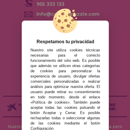
955 333 133
info@casadelpuzzle.com
Polígono Industrial Recisur
C/ Pie Solo Diez Nave 5 41500
Alcalá de Guadaira Sevilla,
España
Respetamos tu privacidad
Nuestro site utiliza cookies técnicas
AVISO LEGAL
necesarias para el correcto
funcionamiento del sitio web. Es posible
POLÍTICA DE PRIVACIDAD
que además se utilicen otras categorías
POLÍTICA DE COOKIES
de cookies para personalizar la
experiencia de usuario, divulgar ofertas
ENVÍOS Y DEVOLUCIONES
comerciales personalizadas o realizar
DEVOLUCIONES / DESISTIMIENTO
análisis para optimizar nuestra oferta. El
usuario puede retirar su consentimiento
en todo momento, desde el enlace
«Política de cookies». También puede
aceptar todas las cookies pulsando el
botón Aceptar y Cerrar. Es posible
rechazarlas todas o seleccionar algunas
de las cookies mediante el botón
Nuestra tienda de puzzles está ubicada en Sevilla pero
Configuración.