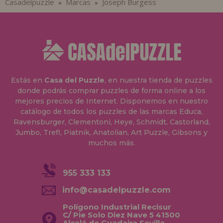
Casadelpuzzle
Marcas
Joseph Burgess
»
»
Estás en
Casa del Puzzle
, en nuestra tienda de puzzles
donde podrás comprar puzzles de forma online a los
mejores precios de Internet. Disponemos en nuestro
catálogo de todos los puzzles de las marcas Educa,
Ravensburger, Clementoni, Heye, Schmidt, Castorland,
Jumbo, Trefl, Piatnik, Anatolian, Art Puzzle, Gibsons y
muchos más.
955 333 133
info@casadelpuzzle.com
Polígono Industrial Recisur
C/ Pie Solo Diez Nave 5 41500
Alcalá de Guadaira Sevilla,