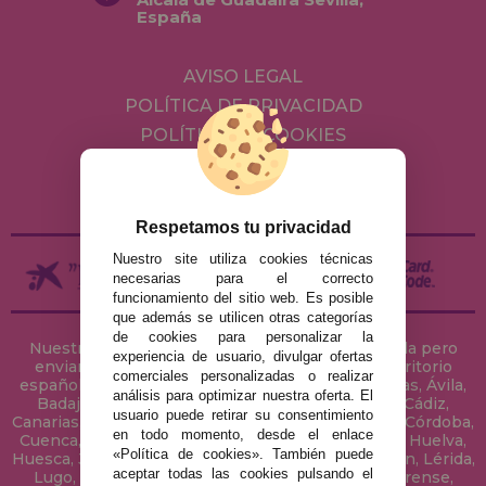
España
AVISO LEGAL
POLÍTICA DE PRIVACIDAD
POLÍTICA DE COOKIES
ENVÍOS Y DEVOLUCIONES
DEVOLUCIONES / DESISTIMIENTO
Respetamos tu privacidad
Nuestro site utiliza cookies técnicas
necesarias para el correcto
funcionamiento del sitio web. Es posible
que además se utilicen otras categorías
de cookies para personalizar la
Nuestra tienda de puzzles está ubicada en Sevilla pero
experiencia de usuario, divulgar ofertas
enviamos tus puzzles a cualquier ciudad del territorio
comerciales personalizadas o realizar
español: Álava, Albacete, Alicante, Almería, Asturias, Ávila,
análisis para optimizar nuestra oferta. El
Badajoz, Baleares, Barcelona, Burgos, Cáceres, Cádiz,
usuario puede retirar su consentimiento
Canarias, Cantabria, Castellón, Ceuta, Ciudad Real, Córdoba,
en todo momento, desde el enlace
Cuenca, Gerona, Granada, Guadalajara, Guipúzcoa, Huelva,
«Política de cookies». También puede
Huesca, Jaén, La Coruña, La Rioja, Las Palmas, Leon, Lérida,
aceptar todas las cookies pulsando el
Lugo, Madrid, Málaga, Melilla, Murcia, Navarra, Orense,