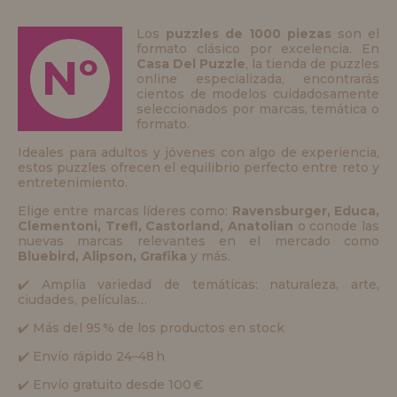
Los
puzzles de 1000 piezas
son el
formato clásico por excelencia. En
Nº
Casa Del Puzzle
, la tienda de puzzles
online especializada, encontrarás
cientos de modelos cuidadosamente
seleccionados por marcas, temática o
formato.
Ideales para adultos y jóvenes con algo de experiencia,
estos puzzles ofrecen el equilibrio perfecto entre reto y
entretenimiento.
Elige entre marcas líderes como:
Ravensburger, Educa,
Clementoni, Trefl, Castorland, Anatolian
o conode las
nuevas marcas relevantes en el mercado como
Bluebird, Alipson, Grafika
y más.
✔️ Amplia variedad de temáticas: naturaleza, arte,
ciudades, películas…
✔️ Más del 95 % de los productos en stock
✔️ Envío rápido 24–48 h
✔️ Envío gratuito desde 100 €