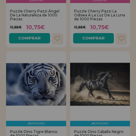
¡OFERTA!
¡OFERTA!
Puzzle Cherry Pazzi Ángel
Puzzle Cherry Pazzi La
REGISTRO DISTRIBUIDOR
De La Naturaleza de 1000
Odisea A La Luz De La Luna
Piezas
de 1000 Piezas
10,75€
10,75€
11,95€
11,95€
COMPRAR
COMPRAR
¡NOVEDAD!
¡NOVEDAD!
Puzzle Dino Tigre Blanco
Puzzle Dino Caballo Negro
de 1000 Piezas
de 1000 Piezas