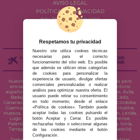
AVISO LEGAL
POLÍTICA DE PRIVACIDAD
POLÍTICA DE COOKIES
ENVÍOS Y DEVOLUCIONES
DEVOLUCIONES / DESISTIMIENTO
Respetamos tu privacidad
Nuestro site utiliza cookies técnicas
necesarias para el correcto
funcionamiento del sitio web. Es posible
que además se utilicen otras categorías
de cookies para personalizar la
experiencia de usuario, divulgar ofertas
Nuestra tienda de puzzles está ubicada en Sevilla pero
comerciales personalizadas o realizar
enviamos tus puzzles a cualquier ciudad del territorio
análisis para optimizar nuestra oferta. El
español: Álava, Albacete, Alicante, Almería, Asturias, Ávila,
usuario puede retirar su consentimiento
Badajoz, Baleares, Barcelona, Burgos, Cáceres, Cádiz,
en todo momento, desde el enlace
Canarias, Cantabria, Castellón, Ceuta, Ciudad Real, Córdoba,
«Política de cookies». También puede
Cuenca, Gerona, Granada, Guadalajara, Guipúzcoa, Huelva,
Huesca, Jaén, La Coruña, La Rioja, Las Palmas, Leon, Lérida,
aceptar todas las cookies pulsando el
Lugo, Madrid, Málaga, Melilla, Murcia, Navarra, Orense,
botón Aceptar y Cerrar. Es posible
Palencia, Pontevedra, Salamanca, Segovia, Sevilla, Soria,
rechazarlas todas o seleccionar algunas
Tarragona, Tenerife, Teruel, Toledo, Valencia, Valladolid,
de las cookies mediante el botón
Vizcaya, Zamora y Zaragoza.
Configuración.
Trabajamos con Stocks permanentes para garantizar