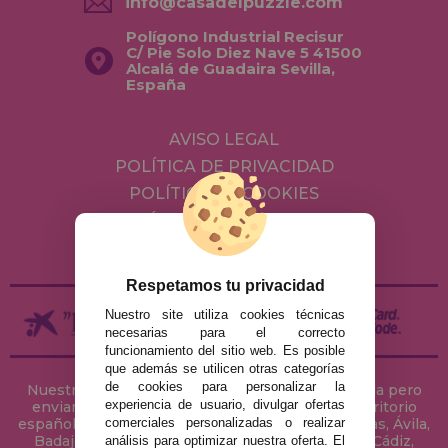
info@casadelpuzzle.com
Polígono Industrial Recisur
C/ Pie Solo Diez Nave 5 41500
Alcalá de Guadaira Sevilla,
España
AVISO LEGAL
POLÍTICA DE PRIVACIDAD
POLÍTICA DE COOKIES
ENVÍOS Y DEVOLUCIONES
DEVOLUCIONES / DESISTIMIENTO
Respetamos tu privacidad
Nuestro site utiliza cookies técnicas
necesarias para el correcto
funcionamiento del sitio web. Es posible
que además se utilicen otras categorías
de cookies para personalizar la
Nuestra tienda de puzzles está ubicada en Sevilla pero
experiencia de usuario, divulgar ofertas
enviamos tus puzzles a cualquier ciudad del territorio
comerciales personalizadas o realizar
español: Álava, Albacete, Alicante, Almería, Asturias, Ávila,
Badajoz, Baleares, Barcelona, Burgos, Cáceres, Cádiz,
análisis para optimizar nuestra oferta. El