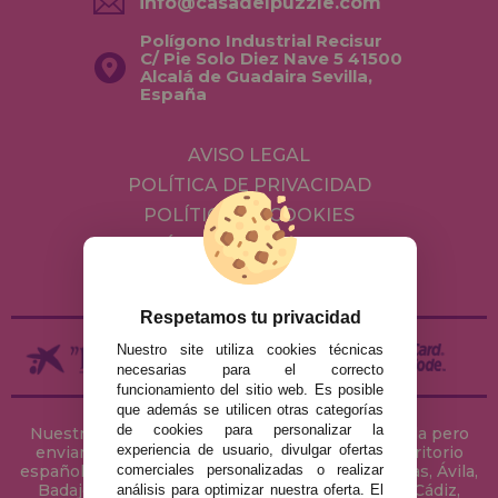
info@casadelpuzzle.com
Polígono Industrial Recisur
C/ Pie Solo Diez Nave 5 41500
Alcalá de Guadaira Sevilla,
España
AVISO LEGAL
POLÍTICA DE PRIVACIDAD
POLÍTICA DE COOKIES
ENVÍOS Y DEVOLUCIONES
DEVOLUCIONES / DESISTIMIENTO
Respetamos tu privacidad
Nuestro site utiliza cookies técnicas
necesarias para el correcto
funcionamiento del sitio web. Es posible
que además se utilicen otras categorías
de cookies para personalizar la
Nuestra tienda de puzzles está ubicada en Sevilla pero
experiencia de usuario, divulgar ofertas
enviamos tus puzzles a cualquier ciudad del territorio
comerciales personalizadas o realizar
español: Álava, Albacete, Alicante, Almería, Asturias, Ávila,
Badajoz, Baleares, Barcelona, Burgos, Cáceres, Cádiz,
análisis para optimizar nuestra oferta. El