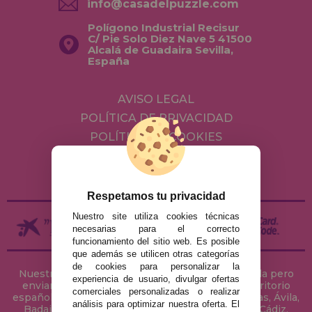
info@casadelpuzzle.com
Polígono Industrial Recisur
C/ Pie Solo Diez Nave 5 41500
Alcalá de Guadaira Sevilla,
España
AVISO LEGAL
POLÍTICA DE PRIVACIDAD
POLÍTICA DE COOKIES
ENVÍOS Y DEVOLUCIONES
DEVOLUCIONES / DESISTIMIENTO
Respetamos tu privacidad
Nuestro site utiliza cookies técnicas
necesarias para el correcto
funcionamiento del sitio web. Es posible
que además se utilicen otras categorías
de cookies para personalizar la
Nuestra tienda de puzzles está ubicada en Sevilla pero
experiencia de usuario, divulgar ofertas
enviamos tus puzzles a cualquier ciudad del territorio
comerciales personalizadas o realizar
español: Álava, Albacete, Alicante, Almería, Asturias, Ávila,
análisis para optimizar nuestra oferta. El
Badajoz, Baleares, Barcelona, Burgos, Cáceres, Cádiz,