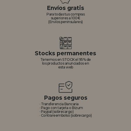
Envíos gratis
REGISTRO DISTRIBUIDOR
Para todas tus compras
superiores a 100€
(Envíos peninsulares)
Stocks permanentes
Tenemos en STOCK el 95% de
los productos anunciados en
esta web
Pagos seguros
· Transferencia Bancaria
· Pago con tarjeta o Bizum
· Paypal (sobrecargo)
· Contrareembolso (sobrecargo)