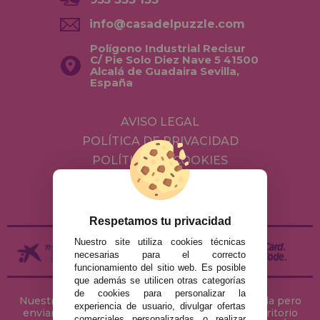
info@casadelpuzzle.com
Polígono Industrial Recisur
C/ Pie Solo Diez Nave 5 41500
Alcalá de Guadaira Sevilla,
España
AVISO LEGAL
POLÍTICA DE PRIVACIDAD
POLÍTICA DE COOKIES
ENVÍOS Y DEVOLUCIONES
DEVOLUCIONES / DESISTIMIENTO
Respetamos tu privacidad
Nuestro site utiliza cookies técnicas
necesarias para el correcto
funcionamiento del sitio web. Es posible
que además se utilicen otras categorías
de cookies para personalizar la
Nuestra tienda de puzzles está ubicada en Sevilla pero
experiencia de usuario, divulgar ofertas
enviamos tus puzzles a cualquier ciudad del territorio
comerciales personalizadas o realizar