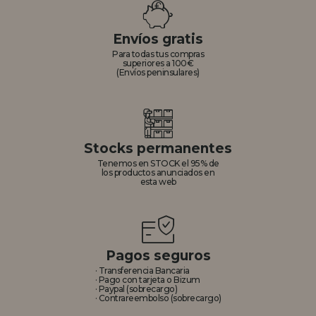
REGISTRO DISTRIBUIDOR
Envíos gratis
Para todas tus compras
superiores a 100€
(Envíos peninsulares)
Stocks permanentes
Tenemos en STOCK el 95% de
los productos anunciados en
esta web
Pagos seguros
· Transferencia Bancaria
· Pago con tarjeta o Bizum
· Paypal (sobrecargo)
· Contrareembolso (sobrecargo)