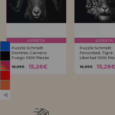
INFORMACIÓN
955 333 133
info@casadelpuzzle.com
¡OFERTA!
¡OFERTA!
Puzzle Schmidt
Puzzle Schmidt
Dominio, Carnero:
Ferocidad, Tigre:
Fuego 1000 Piezas
Libertad 1000 Pie
15,26€
15,2
16,95€
16,95€
15,26€
15,26
16,95€
16,95€
COMPRAR
COMPRA