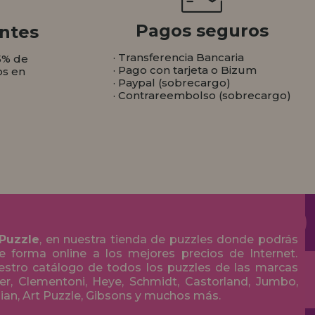
Pagos seguros
ntes
· Transferencia Bancaria
5% de
· Pago con tarjeta o Bizum
os en
· Paypal (sobrecargo)
· Contrareembolso (sobrecargo)
 Puzzle
, en nuestra tienda de puzzles donde podrás
 forma online a los mejores precios de Internet.
stro catálogo de todos los puzzles de las marcas
r, Clementoni, Heye, Schmidt, Castorland, Jumbo,
olian, Art Puzzle, Gibsons y muchos más.