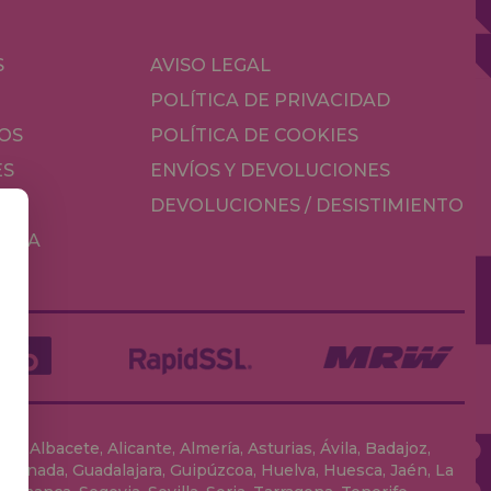
S
AVISO LEGAL
POLÍTICA DE PRIVACIDAD
OS
POLÍTICA DE COOKIES
ES
ENVÍOS Y DEVOLUCIONES
DEVOLUCIONES / DESISTIMIENTO
MESA
, Albacete, Alicante, Almería, Asturias, Ávila, Badajoz,
 Granada, Guadalajara, Guipúzcoa, Huelva, Huesca, Jaén, La