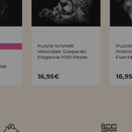
Puzzle Schmidt
Puzzle
Velocidad, Guepardo:
Potenci
Elegancia 1000 Piezas
Fuerza
zas
6€
16,95€
€
16,95€
16,9
COMPRAR
R