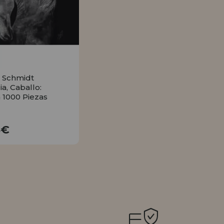
 Schmidt
a, Caballo:
 1000 Piezas
16,95€
5€
COMPRAR