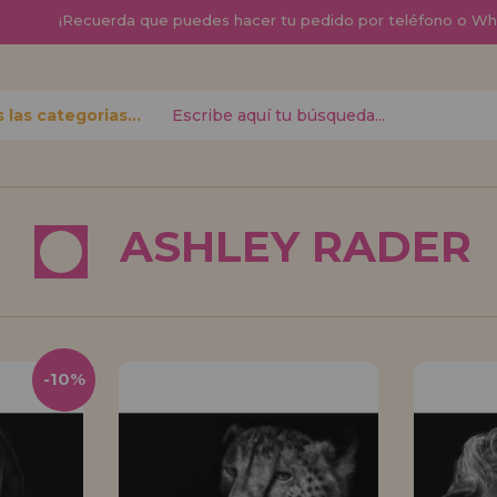
¡
Recuerda que
puedes hacer tu pedido por teléfono o W
Todas las categorias
contraseña?
ASHLEY RADER
Quiero registra
nuevo d
izar tus
¿Eres Profesional 
r el estado
productos?. Regíst
-10%
.
de ventas con descu
¡Adelante! Te está
REGISTRO D