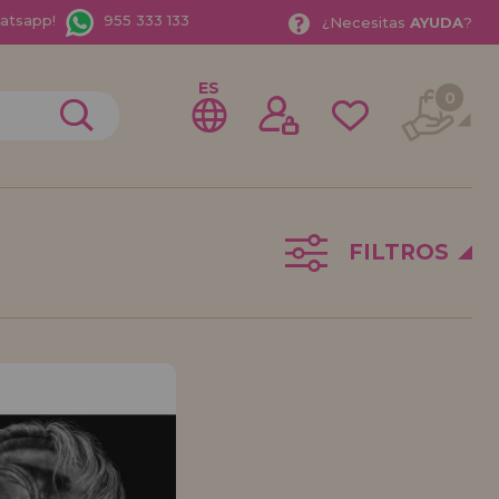
hatsapp!
955 333 133
¿
Necesitas
AYUDA
?
ES
0
FILTROS
rme como
istribuidor
o Empresa?. ¿Quieres vender en tu negocio nuestros
rate como distribuidor y conoce nuestras condiciones
entos especiales para la distribución.
bamos esperando.
ISTRIBUIDOR