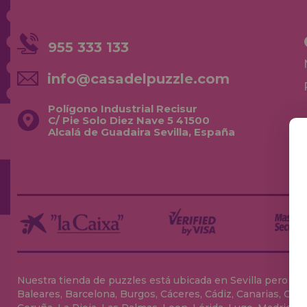
955 333 133
info@casadelpuzzle.com
Polígono Industrial Recisur
C/ Pie Solo Diez Nave 5 41500
Alcalá de Guadaira Sevilla, España
Nuestra tienda de puzzles está ubicada en Sevilla pero envia
Baleares, Barcelona, Burgos, Cáceres, Cádiz, Canarias, Can