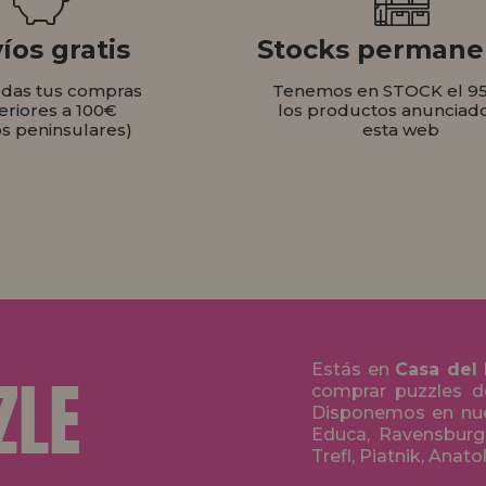
íos gratis
Stocks permane
odas tus compras
Tenemos en STOCK el 9
eriores a 100€
los productos anunciad
os peninsulares)
esta web
Estás en
Casa del
comprar puzzles de
Disponemos en nue
Educa, Ravensburge
Trefl, Piatnik, Anat