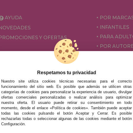
AYUDA
POR MARCA
INFANTILES
NOVEDADES
PARA ADULT
PROMOCIONES Y OFERTAS
POR AUTOR
ACCESORIOS
JUEGOS DE 
Respetamos tu privacidad
Nuestro site utiliza cookies técnicas necesarias para el correcto
funcionamiento del sitio web. Es posible que además se utilicen otras
categorías de cookies para personalizar la experiencia de usuario, divulgar
ofertas comerciales personalizadas o realizar análisis para optimizar
nuestra oferta. El usuario puede retirar su consentimiento en todo
momento, desde el enlace «Política de cookies». También puede aceptar
todas las cookies pulsando el botón Aceptar y Cerrar. Es posible
rechazarlas todas o seleccionar algunas de las cookies mediante el botón
mos tus puzzles a cualquier ciudad del territorio español: Álava
Configuración.
tabria, Castellón, Ceuta, Ciudad Real, Córdoba, Cuenca, Gerona,