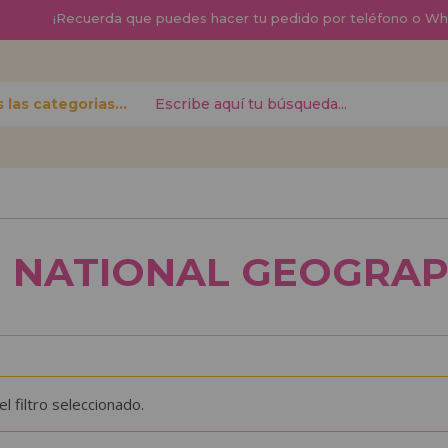
¡
Recuerda que
puedes hacer tu pedido por teléfono o W
Todas las categorias
contraseña?
Quiero registra
nuevo d
NATIONAL GEOGRAP
izar tus
¿Eres Profesional 
r el estado
productos?. Regíst
.
de ventas con descu
¡Adelante! Te está
 filtro seleccionado.
REGISTRO D