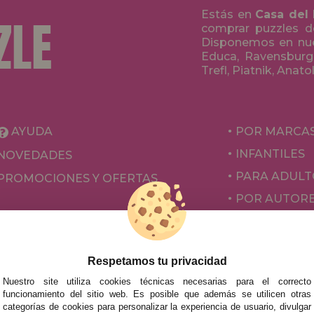
Estás en
Casa del
comprar puzzles de
Disponemos en nue
Educa, Ravensburge
Trefl, Piatnik, Anat
AYUDA
POR MARCA
INFANTILES
NOVEDADES
PARA ADULT
PROMOCIONES Y OFERTAS
POR AUTOR
ACCESORIOS
JUEGOS DE 
Respetamos tu privacidad
Nuestro site utiliza cookies técnicas necesarias para el correcto
funcionamiento del sitio web. Es posible que además se utilicen otras
categorías de cookies para personalizar la experiencia de usuario, divulgar