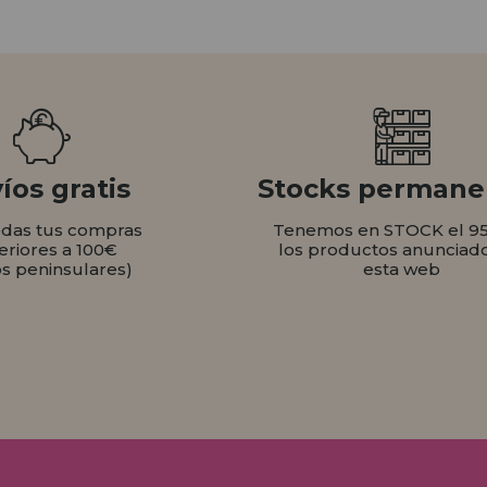
íos gratis
Stocks permane
odas tus compras
Tenemos en STOCK el 9
eriores a 100€
los productos anunciad
os peninsulares)
esta web