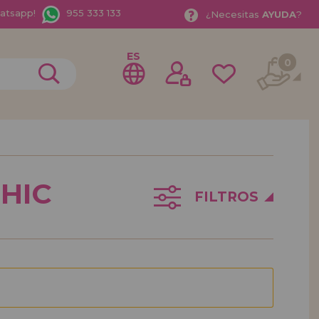
hatsapp!
955 333 133
¿
Necesitas
AYUDA
?
ES
0
rme como
istribuidor
HIC
FILTROS
o Empresa?. ¿Quieres vender en tu negocio nuestros
rate como distribuidor y conoce nuestras condiciones
entos especiales para la distribución.
bamos esperando.
ISTRIBUIDOR