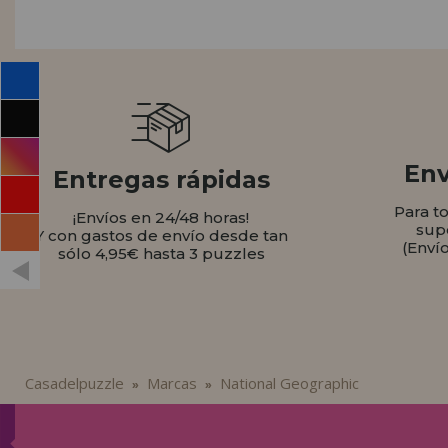
INFORMACIÓN
955 333 133
info@casadelpuzzle.com
Env
Entregas rápidas
Para t
¡Envíos en 24/48 horas!
sup
Y con gastos de envío desde tan
(Enví
sólo 4,95€ hasta 3 puzzles
Casadelpuzzle
Marcas
National Geographic
»
»