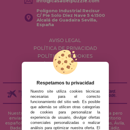
info@casadelpuzzle.com
Polígono Industrial Recisur
C/ Pie Solo Diez Nave 5 41500
Alcalá de Guadaira Sevilla,
España
AVISO LEGAL
POLÍTICA DE PRIVACIDAD
POLÍTICA DE COOKIES
ENVÍOS Y DEVOLUCIONES
DEVOLUCIONES / DESISTIMIENTO
Respetamos tu privacidad
Nuestro site utiliza cookies técnicas
necesarias para el correcto
funcionamiento del sitio web. Es posible
que además se utilicen otras categorías
de cookies para personalizar la
Nuestra tienda de puzzles está ubicada en Sevilla pero
experiencia de usuario, divulgar ofertas
enviamos tus puzzles a cualquier ciudad del territorio
comerciales personalizadas o realizar
español: Álava, Albacete, Alicante, Almería, Asturias, Ávila,
Badajoz, Baleares, Barcelona, Burgos, Cáceres, Cádiz,
análisis para optimizar nuestra oferta. El