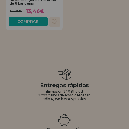
de 8 bandejas
13,46€
REGISTRO DISTRIBUIDOR
14,95€
COMPRAR
Entregas rápidas
¡Envíos en 24/48 horas!
Y con gastos de envío desde tan
sólo 4,95€ hasta 3 puzzles