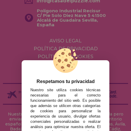
info@casadelpuzzle.com
Polígono Industrial Recisur
C/ Pie Solo Diez Nave 5 41500
Alcalá de Guadaira Sevilla,
España
AVISO LEGAL
POLÍTICA DE PRIVACIDAD
POLÍTICA DE COOKIES
ENVÍOS Y DEVOLUCIONES
DEVOLUCIONES / DESISTIMIENTO
Respetamos tu privacidad
Nuestro site utiliza cookies técnicas
necesarias para el correcto
funcionamiento del sitio web. Es posible
que además se utilicen otras categorías
de cookies para personalizar la
Nuestra tienda de puzzles está ubicada en Sevilla pero
experiencia de usuario, divulgar ofertas
enviamos tus puzzles a cualquier ciudad del territorio
comerciales personalizadas o realizar
español: Álava, Albacete, Alicante, Almería, Asturias, Ávila,
análisis para optimizar nuestra oferta. El
Badajoz, Baleares, Barcelona, Burgos, Cáceres, Cádiz,