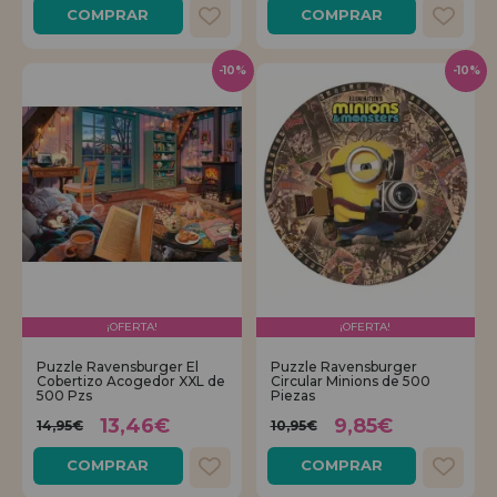
COMPRAR
COMPRAR
-10%
-10%
¡OFERTA!
¡OFERTA!
Puzzle Ravensburger El
Puzzle Ravensburger
Cobertizo Acogedor XXL de
Circular Minions de 500
500 Pzs
Piezas
13,46€
9,85€
14,95€
10,95€
COMPRAR
COMPRAR