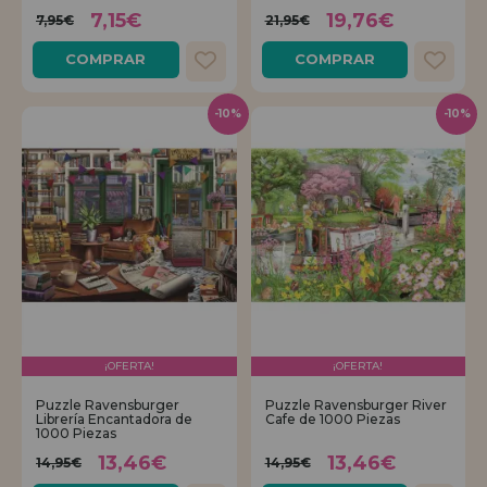
7,15€
19,76€
7,95€
21,95€
COMPRAR
COMPRAR
-10%
-10%
¡OFERTA!
¡OFERTA!
Puzzle Ravensburger
Puzzle Ravensburger River
Librería Encantadora de
Cafe de 1000 Piezas
1000 Piezas
13,46€
13,46€
14,95€
14,95€