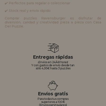
✔️ Perfectos para regalar o coleccionar
✔️ Stock real y envío rápido
Comprar puzzles Ravensburger es disfrutar de
diversión, calidad y creatividad pieza a pieza con Casa
Del Puzzle.
Entregas rápidas
¡Envíos en 24/48 horas!
Y con gastos de envío desde tan
sólo 4,95€ hasta 3 puzzles
Envíos gratis
Para todas tus compras
superiores a 100€
(Envíos peninsulares)