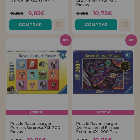
Story 5 de 3x49 Piezas
Al Atardecer XXL 300
Piezas
REGISTRO DISTRIBUIDOR
9,85€
10,75€
10,95€
11,95€
COMPRAR
COMPRAR
-10%
-10%
¡OFERTA!
¡OFERTA!
Puzzle Ravensburger
Puzzle Ravensburger
Perritos Sorpresa XXL 300
Aventura en el Espacio
Piezas
Exterior XXL 200 Pzs