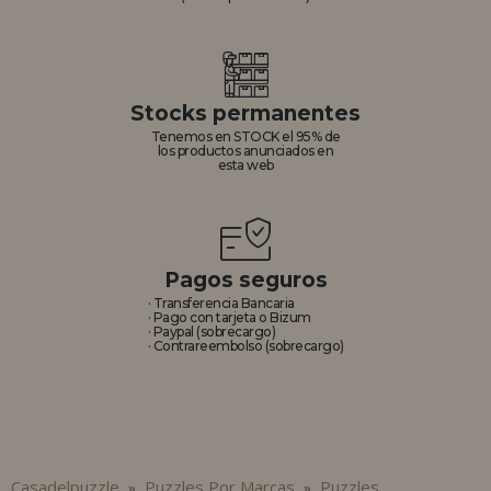
Stocks permanentes
Tenemos en STOCK el 95% de
los productos anunciados en
esta web
Pagos seguros
· Transferencia Bancaria
· Pago con tarjeta o Bizum
· Paypal (sobrecargo)
· Contrareembolso (sobrecargo)
Casadelpuzzle
Puzzles Por Marcas
Puzzles
»
»