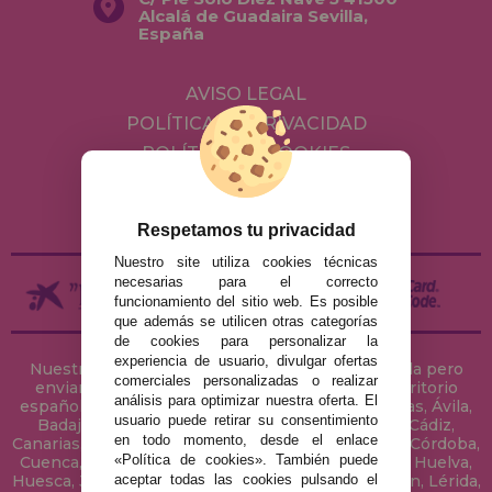
Alcalá de Guadaira Sevilla,
España
AVISO LEGAL
POLÍTICA DE PRIVACIDAD
POLÍTICA DE COOKIES
ENVÍOS Y DEVOLUCIONES
DEVOLUCIONES / DESISTIMIENTO
Respetamos tu privacidad
Nuestro site utiliza cookies técnicas
necesarias para el correcto
funcionamiento del sitio web. Es posible
que además se utilicen otras categorías
de cookies para personalizar la
experiencia de usuario, divulgar ofertas
Nuestra tienda de puzzles está ubicada en Sevilla pero
comerciales personalizadas o realizar
enviamos tus puzzles a cualquier ciudad del territorio
análisis para optimizar nuestra oferta. El
español: Álava, Albacete, Alicante, Almería, Asturias, Ávila,
usuario puede retirar su consentimiento
Badajoz, Baleares, Barcelona, Burgos, Cáceres, Cádiz,
en todo momento, desde el enlace
Canarias, Cantabria, Castellón, Ceuta, Ciudad Real, Córdoba,
«Política de cookies». También puede
Cuenca, Gerona, Granada, Guadalajara, Guipúzcoa, Huelva,
Huesca, Jaén, La Coruña, La Rioja, Las Palmas, Leon, Lérida,
aceptar todas las cookies pulsando el