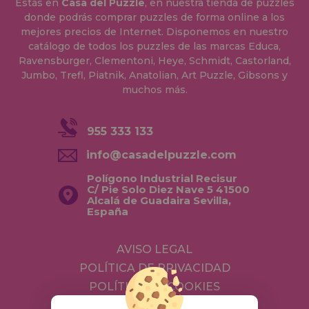
Estás en
Casa del Puzzle
, en nuestra tienda de puzzles
donde podrás comprar puzzles de forma online a los
mejores precios de Internet. Disponemos en nuestro
catálogo de todos los puzzles de las marcas Educa,
Ravensburger, Clementoni, Heye, Schmidt, Castorland,
Jumbo, Trefl, Piatnik, Anatolian, Art Puzzle, Gibsons y
muchos más.
955 333 133
info@casadelpuzzle.com
Polígono Industrial Recisur
C/ Pie Solo Diez Nave 5 41500
Alcalá de Guadaira Sevilla,
España
AVISO LEGAL
POLÍTICA DE PRIVACIDAD
POLÍTICA DE COOKIES
ENVÍOS Y DEVOLUCIONES