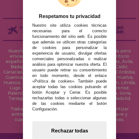
DEVOLUCIONES / DESISTIMIENTO
Respetamos tu privacidad
Nuestro site utiliza cookies técnicas
necesarias para el correcto
funcionamiento del sitio web. Es posible
que además se utilicen otras categorías
de cookies para personalizar la
Nuestra tienda de puzzles está ubicada en Sevilla pero
experiencia de usuario, divulgar ofertas
enviamos tus puzzles a cualquier ciudad del territorio
comerciales personalizadas o realizar
español: Álava, Albacete, Alicante, Almería, Asturias, Ávila,
análisis para optimizar nuestra oferta. El
Badajoz, Baleares, Barcelona, Burgos, Cáceres, Cádiz,
usuario puede retirar su consentimiento
Canarias, Cantabria, Castellón, Ceuta, Ciudad Real, Córdoba,
en todo momento, desde el enlace
Cuenca, Gerona, Granada, Guadalajara, Guipúzcoa, Huelva,
«Política de cookies». También puede
Huesca, Jaén, La Coruña, La Rioja, Las Palmas, Leon, Lérida,
aceptar todas las cookies pulsando el
Lugo, Madrid, Málaga, Melilla, Murcia, Navarra, Orense,
botón Aceptar y Cerrar. Es posible
Palencia, Pontevedra, Salamanca, Segovia, Sevilla, Soria,
rechazarlas todas o seleccionar algunas
Tarragona, Tenerife, Teruel, Toledo, Valencia, Valladolid,
Vizcaya, Zamora y Zaragoza.
de las cookies mediante el botón
Trabajamos con Stocks permanentes para garantizar
Configuración.
entregas rápidas en territorio peninsular, siempre y
cuando el pedido se realice antes de las 18 horas.
Rechazar todas