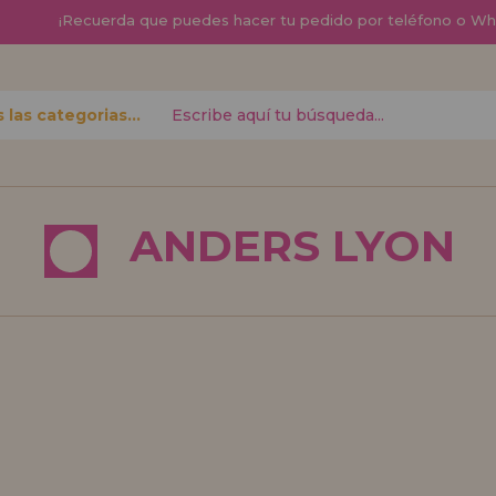
¡
Recuerda que
puedes hacer tu pedido por teléfono o W
Todas las categorias
contraseña?
ANDERS LYON
Quiero registra
nuevo d
izar tus
¿Eres Profesional 
r el estado
productos?. Regíst
.
de ventas con descu
¡Adelante! Te está
REGISTRO D