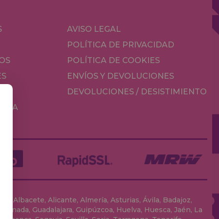
S
AVISO LEGAL
POLÍTICA DE PRIVACIDAD
OS
POLÍTICA DE COOKIES
ES
ENVÍOS Y DEVOLUCIONES
DEVOLUCIONES / DESISTIMIENTO
MESA
, Albacete, Alicante, Almería, Asturias, Ávila, Badajoz,
 Granada, Guadalajara, Guipúzcoa, Huelva, Huesca, Jaén, La