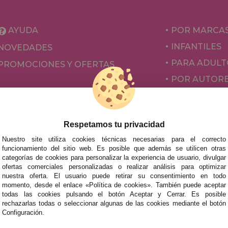
AYUDA
POR MARCA
INFANTILES
NOVEDADES
PARA ADULT
PROMOCIONES Y OFERTAS
POR AUTOR
ACCESORIOS
JUEGOS DE 
Respetamos tu privacidad
Nuestro site utiliza cookies técnicas necesarias para el correcto
funcionamiento del sitio web. Es posible que además se utilicen otras
categorías de cookies para personalizar la experiencia de usuario, divulgar
ofertas comerciales personalizadas o realizar análisis para optimizar
nuestra oferta. El usuario puede retirar su consentimiento en todo
momento, desde el enlace «Política de cookies». También puede aceptar
todas las cookies pulsando el botón Aceptar y Cerrar. Es posible
rechazarlas todas o seleccionar algunas de las cookies mediante el botón
mos tus puzzles a cualquier ciudad del territorio español: Álava
Configuración.
tabria, Castellón, Ceuta, Ciudad Real, Córdoba, Cuenca, Gerona,