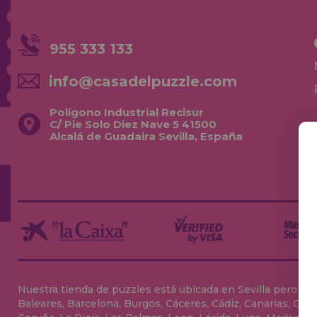
955 333 133
info@casadelpuzzle.com
Polígono Industrial Recisur
C/ Pie Solo Diez Nave 5 41500
Alcalá de Guadaira Sevilla, España
Nuestra tienda de puzzles está ubicada en Sevilla pero envia
Baleares, Barcelona, Burgos, Cáceres, Cádiz, Canarias, Can