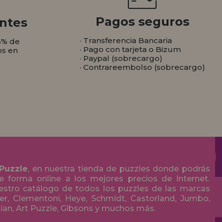
Pagos seguros
ntes
· Transferencia Bancaria
5% de
· Pago con tarjeta o Bizum
os en
· Paypal (sobrecargo)
· Contrareembolso (sobrecargo)
 Puzzle
, en nuestra tienda de puzzles donde podrás
 forma online a los mejores precios de Internet.
stro catálogo de todos los puzzles de las marcas
r, Clementoni, Heye, Schmidt, Castorland, Jumbo,
olian, Art Puzzle, Gibsons y muchos más.