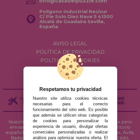
info@casadelpuzzle.com
Polígono Industrial Recisur
C/ Pie Solo Diez Nave 5 41500
Alcalá de Guadaira Sevilla,
España
AVISO LEGAL
POLÍTICA DE PRIVACIDAD
POLÍTICA DE COOKIES
ENVÍOS Y DEVOLUCIONES
DEVOLUCIONES / DESISTIMIENTO
Respetamos tu privacidad
Nuestro site utiliza cookies técnicas
necesarias para el correcto
funcionamiento del sitio web. Es posible
que además se utilicen otras categorías
de cookies para personalizar la
Nuestra tienda de puzzles está ubicada en Sevilla pero
experiencia de usuario, divulgar ofertas
enviamos tus puzzles a cualquier ciudad del territorio
comerciales personalizadas o realizar
español: Álava, Albacete, Alicante, Almería, Asturias, Ávila,
Badajoz, Baleares, Barcelona, Burgos, Cáceres, Cádiz,
análisis para optimizar nuestra oferta. El