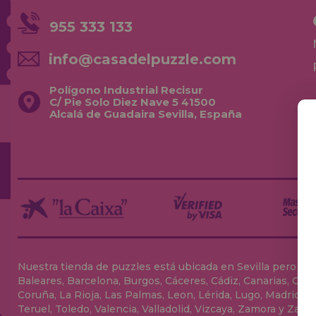
955 333 133
info@casadelpuzzle.com
Polígono Industrial Recisur
C/ Pie Solo Diez Nave 5 41500
Alcalá de Guadaira Sevilla, España
Nuestra tienda de puzzles está ubicada en Sevilla pero envia
Baleares, Barcelona, Burgos, Cáceres, Cádiz, Canarias, Can
Coruña, La Rioja, Las Palmas, Leon, Lérida, Lugo, Madrid, Má
Teruel, Toledo, Valencia, Valladolid, Vizcaya, Zamora y Zarag