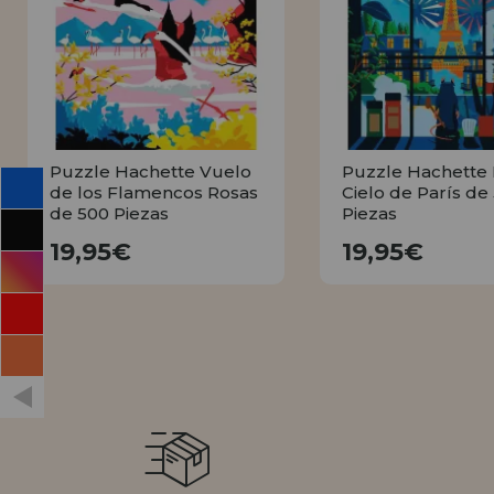
INFORMACIÓN
955 333 133
info@casadelpuzzle.com
Puzzle Hachette Vuelo
Puzzle Hachette 
de los Flamencos Rosas
Cielo de París de
de 500 Piezas
Piezas
19,95€
19,95€
19,95€
19,95€
COMPRAR
COMPRA