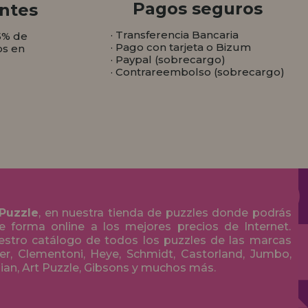
Pagos seguros
ntes
· Transferencia Bancaria
5% de
· Pago con tarjeta o Bizum
os en
· Paypal (sobrecargo)
· Contrareembolso (sobrecargo)
 Puzzle
, en nuestra tienda de puzzles donde podrás
 forma online a los mejores precios de Internet.
stro catálogo de todos los puzzles de las marcas
r, Clementoni, Heye, Schmidt, Castorland, Jumbo,
olian, Art Puzzle, Gibsons y muchos más.