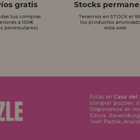
íos gratis
Stocks permane
odas tus compras
Tenemos en STOCK el 9
eriores a 100€
los productos anunciad
os peninsulares)
esta web
Estás en
Casa del
comprar puzzles de
Disponemos en nue
Educa, Ravensburge
Trefl, Piatnik, Anat