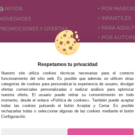
AYUDA
POR MARCA
INFANTILES
NOVEDADES
PARA ADULT
PROMOCIONES Y OFERTAS
POR AUTOR
ACCESORIOS
JUEGOS DE 
Respetamos tu privacidad
Nuestro site utiliza cookies técnicas necesarias para el correcto
funcionamiento del sitio web. Es posible que además se utilicen otras
categorías de cookies para personalizar la experiencia de usuario, divulgar
ofertas comerciales personalizadas o realizar análisis para optimizar
nuestra oferta. El usuario puede retirar su consentimiento en todo
momento, desde el enlace «Política de cookies». También puede aceptar
todas las cookies pulsando el botón Aceptar y Cerrar. Es posible
rechazarlas todas o seleccionar algunas de las cookies mediante el botón
mos tus puzzles a cualquier ciudad del territorio español: Álava
Configuración.
tabria, Castellón, Ceuta, Ciudad Real, Córdoba, Cuenca, Gerona,
laga, Melilla, Murcia, Navarra, Orense, Palencia, Pontevedra, Sa
oza.