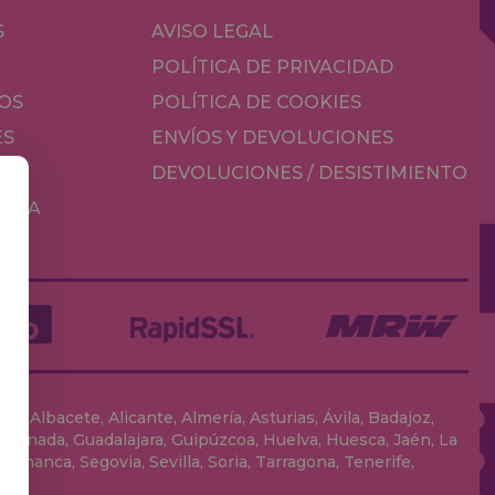
S
AVISO LEGAL
POLÍTICA DE PRIVACIDAD
OS
POLÍTICA DE COOKIES
ES
ENVÍOS Y DEVOLUCIONES
DEVOLUCIONES / DESISTIMIENTO
MESA
, Albacete, Alicante, Almería, Asturias, Ávila, Badajoz,
 Granada, Guadalajara, Guipúzcoa, Huelva, Huesca, Jaén, La
lamanca, Segovia, Sevilla, Soria, Tarragona, Tenerife,