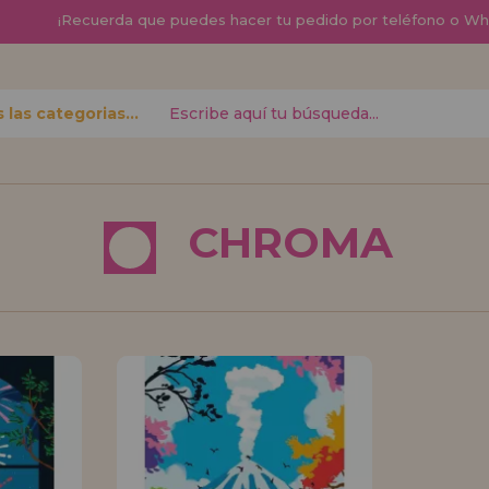
¡
Recuerda que
puedes hacer tu pedido por teléfono o W
Todas las categorias
contraseña?
CHROMA
Quiero registra
nuevo d
izar tus
¿Eres Profesional 
r el estado
productos?. Regíst
.
de ventas con descu
¡Adelante! Te está
REGISTRO D