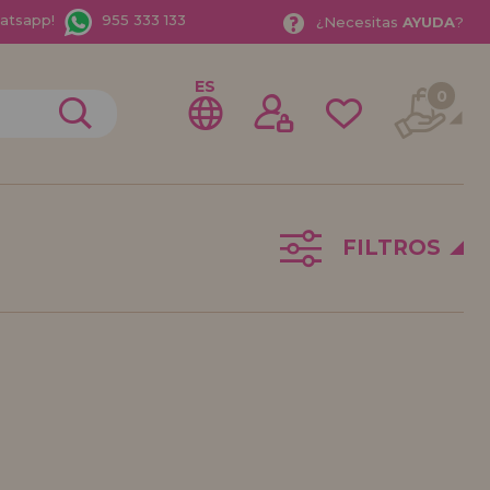
hatsapp!
955 333 133
¿
Necesitas
AYUDA
?
ES
0
FILTROS
rme como
istribuidor
o Empresa?. ¿Quieres vender en tu negocio nuestros
rate como distribuidor y conoce nuestras condiciones
entos especiales para la distribución.
bamos esperando.
ISTRIBUIDOR