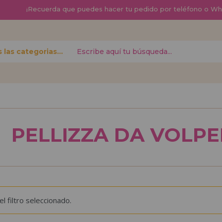
¡
Recuerda que
puedes hacer tu pedido por teléfono o W
Todas las categorias
contraseña?
Quiero registra
nuevo d
PELLIZZA DA VOLP
izar tus
¿Eres Profesional 
r el estado
productos?. Regíst
.
de ventas con descu
¡Adelante! Te está
 filtro seleccionado.
REGISTRO D