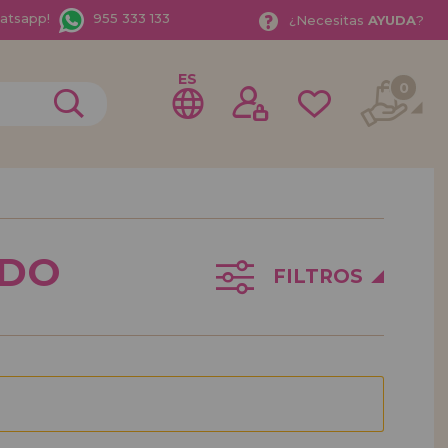
hatsapp!
955 333 133
¿
Necesitas
AYUDA
?
ES
0
rme como
istribuidor
EDO
FILTROS
o Empresa?. ¿Quieres vender en tu negocio nuestros
rate como distribuidor y conoce nuestras condiciones
entos especiales para la distribución.
bamos esperando.
ISTRIBUIDOR