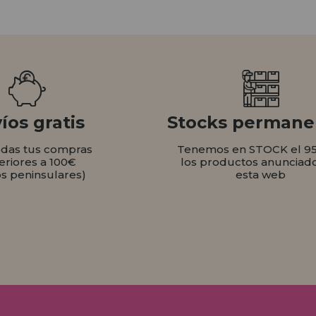
íos gratis
Stocks permane
odas tus compras
Tenemos en STOCK el 9
eriores a 100€
los productos anunciad
os peninsulares)
esta web