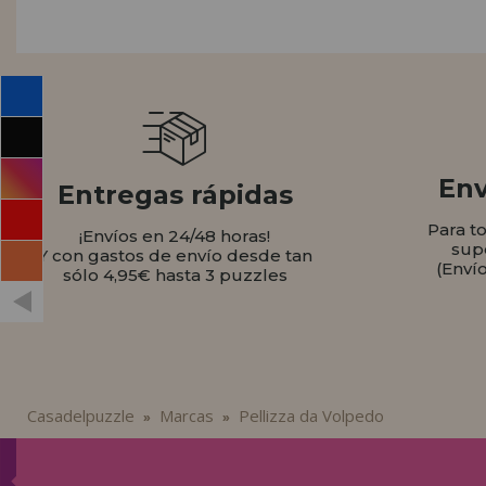
INFORMACIÓN
955 333 133
info@casadelpuzzle.com
Env
Entregas rápidas
Para t
¡Envíos en 24/48 horas!
sup
Y con gastos de envío desde tan
(Enví
sólo 4,95€ hasta 3 puzzles
Casadelpuzzle
Marcas
Pellizza da Volpedo
»
»