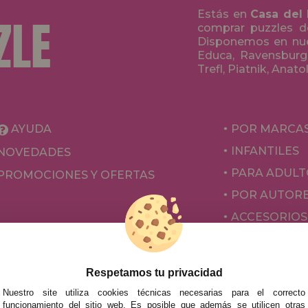
Estás en
Casa del
comprar puzzles de
Disponemos en nue
Educa, Ravensburge
Trefl, Piatnik, Anat
AYUDA
POR MARCA
INFANTILES
NOVEDADES
PARA ADULT
PROMOCIONES Y OFERTAS
POR AUTOR
ACCESORIOS
JUEGOS DE 
Respetamos tu privacidad
Nuestro site utiliza cookies técnicas necesarias para el correcto
funcionamiento del sitio web. Es posible que además se utilicen otras