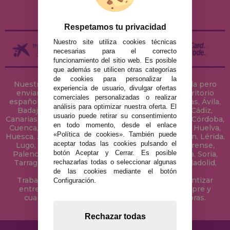
DEVOLUCIONES / DESISTIMIENTO
Respetamos tu privacidad
Nuestro site utiliza cookies técnicas
necesarias para el correcto
funcionamiento del sitio web. Es posible
que además se utilicen otras categorías
de cookies para personalizar la
Nuestra tienda de puzzles está ubicada en Sevilla pero
experiencia de usuario, divulgar ofertas
enviamos tus puzzles a cualquier ciudad del territorio
comerciales personalizadas o realizar
español: Álava, Albacete, Alicante, Almería, Asturias, Ávila,
análisis para optimizar nuestra oferta. El
Badajoz, Baleares, Barcelona, Burgos, Cáceres, Cádiz,
usuario puede retirar su consentimiento
Canarias, Cantabria, Castellón, Ceuta, Ciudad Real, Córdoba,
en todo momento, desde el enlace
Cuenca, Gerona, Granada, Guadalajara, Guipúzcoa, Huelva,
«Política de cookies». También puede
Huesca, Jaén, La Coruña, La Rioja, Las Palmas, Leon, Lérida,
aceptar todas las cookies pulsando el
Lugo, Madrid, Málaga, Melilla, Murcia, Navarra, Orense,
botón Aceptar y Cerrar. Es posible
Palencia, Pontevedra, Salamanca, Segovia, Sevilla, Soria,
rechazarlas todas o seleccionar algunas
Tarragona, Tenerife, Teruel, Toledo, Valencia, Valladolid,
Vizcaya, Zamora y Zaragoza.
de las cookies mediante el botón
Trabajamos con Stocks permanentes para garantizar
Configuración.
entregas rápidas en territorio peninsular, siempre y
cuando el pedido se realice antes de las 18 horas.
Rechazar todas