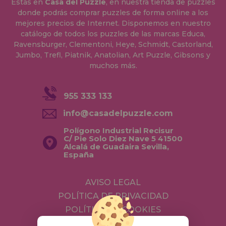
Estás en
Casa del Puzzle
, en nuestra tienda de puzzles
donde podrás comprar puzzles de forma online a los
mejores precios de Internet. Disponemos en nuestro
catálogo de todos los puzzles de las marcas Educa,
Ravensburger, Clementoni, Heye, Schmidt, Castorland,
Jumbo, Trefl, Piatnik, Anatolian, Art Puzzle, Gibsons y
muchos más.
955 333 133
info@casadelpuzzle.com
Polígono Industrial Recisur
C/ Pie Solo Diez Nave 5 41500
Alcalá de Guadaira Sevilla,
España
AVISO LEGAL
POLÍTICA DE PRIVACIDAD
POLÍTICA DE COOKIES
ENVÍOS Y DEVOLUCIONES