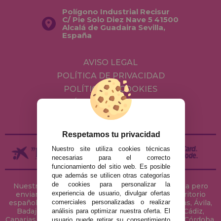
Polígono Industrial Recisur
C/ Pie Solo Diez Nave 5 41500
Alcalá de Guadaira Sevilla,
España
AVISO LEGAL
POLÍTICA DE PRIVACIDAD
POLÍTICA DE COOKIES
ENVÍOS Y DEVOLUCIONES
DEVOLUCIONES / DESISTIMIENTO
Respetamos tu privacidad
Nuestro site utiliza cookies técnicas
necesarias para el correcto
funcionamiento del sitio web. Es posible
que además se utilicen otras categorías
de cookies para personalizar la
Nuestra tienda de puzzles está ubicada en Sevilla pero
experiencia de usuario, divulgar ofertas
enviamos tus puzzles a cualquier ciudad del territorio
comerciales personalizadas o realizar
español: Álava, Albacete, Alicante, Almería, Asturias, Ávila,
Badajoz, Baleares, Barcelona, Burgos, Cáceres, Cádiz,
análisis para optimizar nuestra oferta. El
Canarias, Cantabria, Castellón, Ceuta, Ciudad Real, Córdoba,
usuario puede retirar su consentimiento