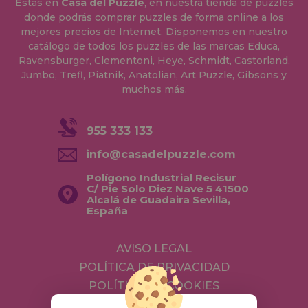
Estás en
Casa del Puzzle
, en nuestra tienda de puzzles
donde podrás comprar puzzles de forma online a los
mejores precios de Internet. Disponemos en nuestro
catálogo de todos los puzzles de las marcas Educa,
Ravensburger, Clementoni, Heye, Schmidt, Castorland,
Jumbo, Trefl, Piatnik, Anatolian, Art Puzzle, Gibsons y
muchos más.
955 333 133
info@casadelpuzzle.com
Polígono Industrial Recisur
C/ Pie Solo Diez Nave 5 41500
Alcalá de Guadaira Sevilla,
España
AVISO LEGAL
POLÍTICA DE PRIVACIDAD
POLÍTICA DE COOKIES
ENVÍOS Y DEVOLUCIONES