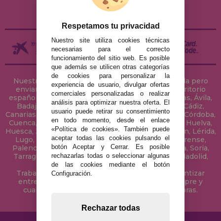
DEVOLUCIONES / DESISTIMIENTO
Respetamos tu privacidad
Nuestro site utiliza cookies técnicas
necesarias para el correcto
funcionamiento del sitio web. Es posible
que además se utilicen otras categorías
de cookies para personalizar la
Nuestra tienda de puzzles está ubicada en Sevilla pero
experiencia de usuario, divulgar ofertas
enviamos tus puzzles a cualquier ciudad del territorio
comerciales personalizadas o realizar
español: Álava, Albacete, Alicante, Almería, Asturias, Ávila,
análisis para optimizar nuestra oferta. El
Badajoz, Baleares, Barcelona, Burgos, Cáceres, Cádiz,
usuario puede retirar su consentimiento
Canarias, Cantabria, Castellón, Ceuta, Ciudad Real, Córdoba,
en todo momento, desde el enlace
Cuenca, Gerona, Granada, Guadalajara, Guipúzcoa, Huelva,
«Política de cookies». También puede
Huesca, Jaén, La Coruña, La Rioja, Las Palmas, Leon, Lérida,
aceptar todas las cookies pulsando el
Lugo, Madrid, Málaga, Melilla, Murcia, Navarra, Orense,
botón Aceptar y Cerrar. Es posible
Palencia, Pontevedra, Salamanca, Segovia, Sevilla, Soria,
rechazarlas todas o seleccionar algunas
Tarragona, Tenerife, Teruel, Toledo, Valencia, Valladolid,
Vizcaya, Zamora y Zaragoza.
de las cookies mediante el botón
Trabajamos con Stocks permanentes para garantizar
Configuración.
entregas rápidas en territorio peninsular, siempre y
cuando el pedido se realice antes de las 18 horas.
Rechazar todas