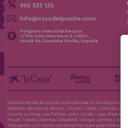
955 333 133
info@casadelpuzzle.com
Polígono Industrial Recisur
C/ Pie Solo Diez Nave 5 41500
Alcalá de Guadaira Sevilla, España
Nuestra tienda de puzzles está ubicada en Sevilla pero envia
Baleares, Barcelona, Burgos, Cáceres, Cádiz, Canarias, Can
Coruña, La Rioja, Las Palmas, Leon, Lérida, Lugo, Madrid, Má
Teruel, Toledo, Valencia, Valladolid, Vizcaya, Zamora y Zarag
Trabajamos con Stocks permanentes para garantizar entrega