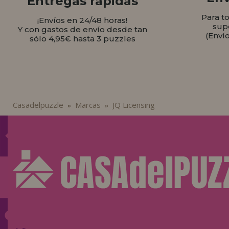
Entregas rápidas
Para t
¡Envíos en 24/48 horas!
sup
Y con gastos de envío desde tan
(Enví
sólo 4,95€ hasta 3 puzzles
Casadelpuzzle
Marcas
JQ Licensing
»
»