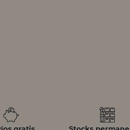
íos gratis
Stocks permane