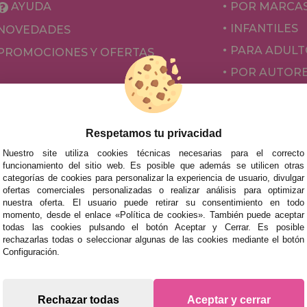
AYUDA
POR MARCA
INFANTILES
NOVEDADES
PARA ADULT
PROMOCIONES Y OFERTAS
POR AUTOR
ACCESORIOS
JUEGOS DE 
Respetamos tu privacidad
Nuestro site utiliza cookies técnicas necesarias para el correcto
funcionamiento del sitio web. Es posible que además se utilicen otras
categorías de cookies para personalizar la experiencia de usuario, divulgar
ofertas comerciales personalizadas o realizar análisis para optimizar
nuestra oferta. El usuario puede retirar su consentimiento en todo
momento, desde el enlace «Política de cookies». También puede aceptar
todas las cookies pulsando el botón Aceptar y Cerrar. Es posible
rechazarlas todas o seleccionar algunas de las cookies mediante el botón
mos tus puzzles a cualquier ciudad del territorio español: Álava
Configuración.
tabria, Castellón, Ceuta, Ciudad Real, Córdoba, Cuenca, Gerona,
laga, Melilla, Murcia, Navarra, Orense, Palencia, Pontevedra, Sa
oza.
Rechazar todas
Aceptar y cerrar
s rápidas en territorio peninsular, siempre y cuando el pedido