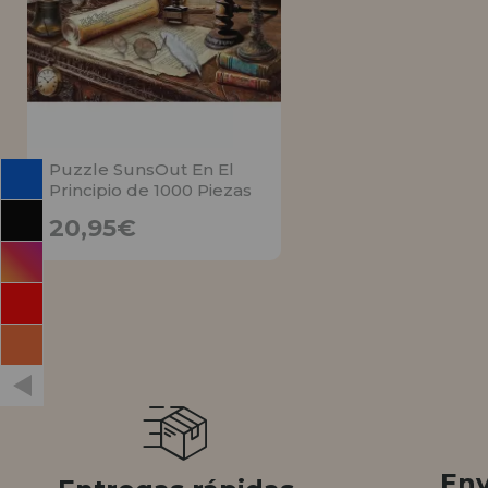
INFORMACIÓN
955 333 133
info@casadelpuzzle.com
Puzzle SunsOut En El
Principio de 1000 Piezas
20,95€
20,95€
AVÍSAME
Env