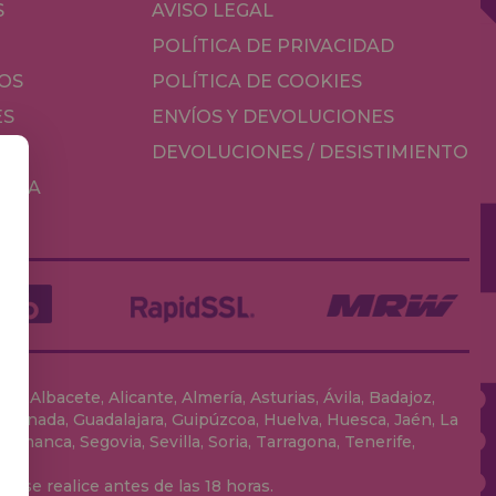
S
AVISO LEGAL
POLÍTICA DE PRIVACIDAD
OS
POLÍTICA DE COOKIES
ES
ENVÍOS Y DEVOLUCIONES
DEVOLUCIONES / DESISTIMIENTO
MESA
, Albacete, Alicante, Almería, Asturias, Ávila, Badajoz,
 Granada, Guadalajara, Guipúzcoa, Huelva, Huesca, Jaén, La
lamanca, Segovia, Sevilla, Soria, Tarragona, Tenerife,
 se realice antes de las 18 horas.