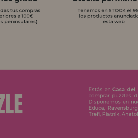
odas tus compras
Tenemos en STOCK el 9
eriores a 100€
los productos anunciad
os peninsulares)
esta web
Estás en
Casa del
comprar puzzles de
Disponemos en nue
Educa, Ravensburge
Trefl, Piatnik, Anat