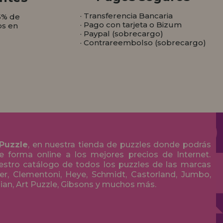
· Transferencia Bancaria
5% de
· Pago con tarjeta o Bizum
os en
· Paypal (sobrecargo)
· Contrareembolso (sobrecargo)
 Puzzle
, en nuestra tienda de puzzles donde podrás
 forma online a los mejores precios de Internet.
stro catálogo de todos los puzzles de las marcas
r, Clementoni, Heye, Schmidt, Castorland, Jumbo,
olian, Art Puzzle, Gibsons y muchos más.