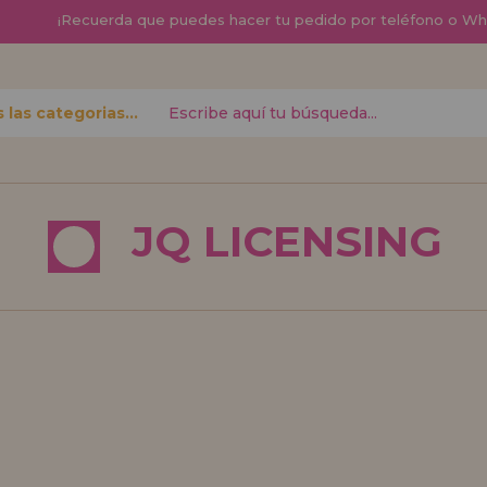
¡
Recuerda que
puedes hacer tu pedido por teléfono o W
Todas las categorias
contraseña?
JQ LICENSING
Quiero registra
nuevo d
izar tus
¿Eres Profesional 
r el estado
productos?. Regíst
.
de ventas con descu
¡Adelante! Te está
REGISTRO D