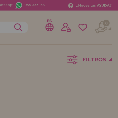
hatsapp!
955 333 133
¿
Necesitas
AYUDA
?
ES
0
FILTROS
rme como
istribuidor
o Empresa?. ¿Quieres vender en tu negocio nuestros
rate como distribuidor y conoce nuestras condiciones
entos especiales para la distribución.
bamos esperando.
ISTRIBUIDOR