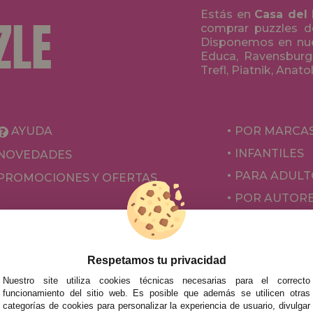
Estás en
Casa del
comprar puzzles de
Disponemos en nue
Educa, Ravensburge
Trefl, Piatnik, Anat
AYUDA
POR MARCA
INFANTILES
NOVEDADES
PARA ADULT
PROMOCIONES Y OFERTAS
POR AUTOR
ACCESORIOS
JUEGOS DE 
Respetamos tu privacidad
Nuestro site utiliza cookies técnicas necesarias para el correcto
funcionamiento del sitio web. Es posible que además se utilicen otras
categorías de cookies para personalizar la experiencia de usuario, divulgar