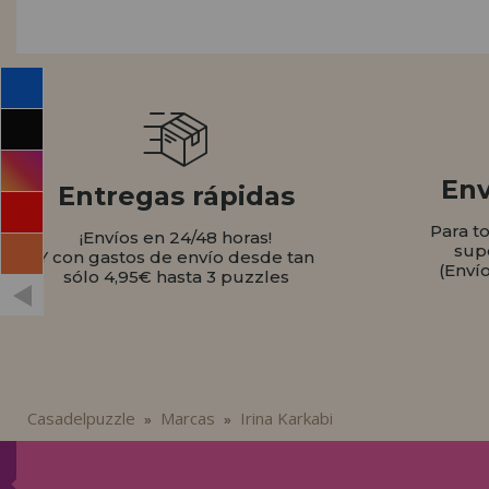
INFORMACIÓN
955 333 133
info@casadelpuzzle.com
Env
Entregas rápidas
Para t
¡Envíos en 24/48 horas!
sup
Y con gastos de envío desde tan
(Enví
sólo 4,95€ hasta 3 puzzles
Casadelpuzzle
Marcas
Irina Karkabi
»
»