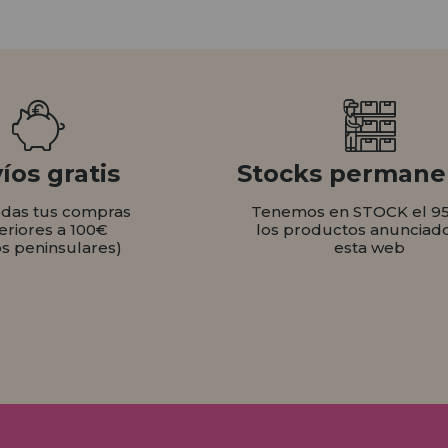
íos gratis
Stocks permane
odas tus compras
Tenemos en STOCK el 9
eriores a 100€
los productos anunciad
os peninsulares)
esta web