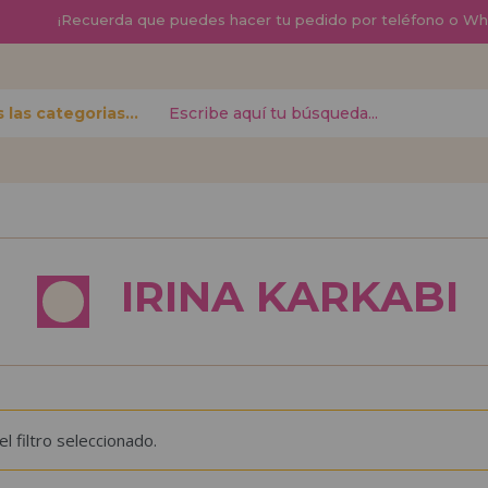
¡
Recuerda que
puedes hacer tu pedido por teléfono o W
Todas las categorias
contraseña?
Quiero registra
nuevo d
IRINA KARKABI
izar tus
¿Eres Profesional 
r el estado
productos?. Regíst
.
de ventas con descu
¡Adelante! Te está
 filtro seleccionado.
REGISTRO D