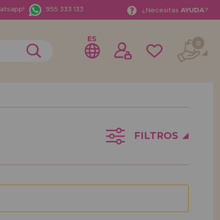
hatsapp!
955 333 133
¿
Necesitas
AYUDA
?
ES
0
rme como
istribuidor
FILTROS
o Empresa?. ¿Quieres vender en tu negocio nuestros
rate como distribuidor y conoce nuestras condiciones
entos especiales para la distribución.
bamos esperando.
ISTRIBUIDOR