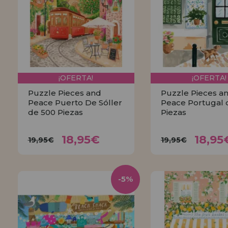
INFORMACIÓN
955 333 133
info@casadelpuzzle.com
¡OFERTA!
¡OFERTA!
Puzzle Pieces and
Puzzle Pieces a
Peace Puerto De Sóller
Peace Portugal 
de 500 Piezas
Piezas
18,95€
18,9
19,95€
19,95€
18,95€
18,95
19,95€
19,95€
COMPRAR
COMPRA
-5%