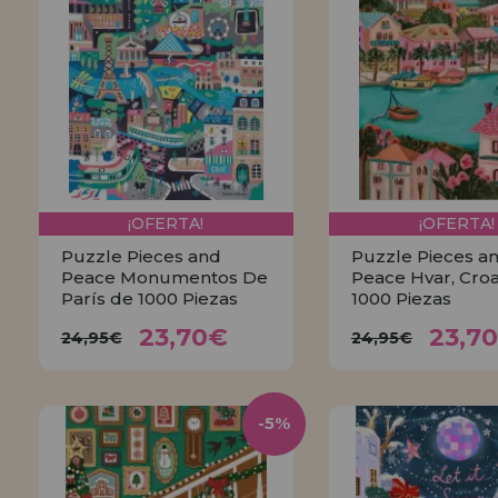
¡OFERTA!
¡OFERTA!
Puzzle Pieces and
Puzzle Pieces a
Peace Monumentos De
Peace Hvar, Croa
París de 1000 Piezas
1000 Piezas
23,70€
23,
24,95€
24,95€
23,70€
23,7
24,95€
24,95€
COMPRAR
COMPRA
-5%