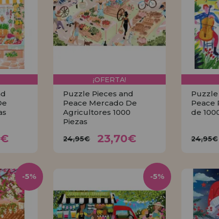
¡OFERTA!
nd
Puzzle Pieces and
Puzzle
De
Peace Mercado De
Peace 
as
Agricultores 1000
de 100
Piezas
70€
23,70€
24,95€
24,
0€
23,70€
24,95€
24,95€
R
COMPRAR
-5%
-5%