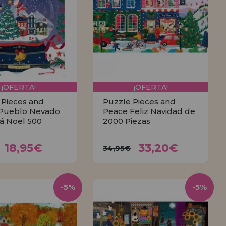
¡OFERTA!
¡OFERTA!
 Pieces and
Puzzle Pieces and
Pueblo Nevado
Peace Feliz Navidad de
á Noel 500
2000 Piezas
18,95€
33,20€
,95€
34,95€
18,95€
33,20€
34,95€
COMPRAR
COMPRAR
-5%
-5%