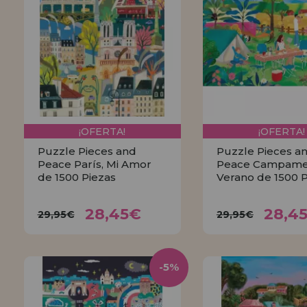
¡OFERTA!
¡OFERTA!
Puzzle Pieces and
Puzzle Pieces a
Peace París, Mi Amor
Peace Campame
de 1500 Piezas
Verano de 1500 
28,45€
28,
29,95€
29,95€
28,45€
28,4
29,95€
29,95€
COMPRAR
COMPRA
-5%