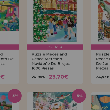
¡OFERTA!
nd
Puzzle Pieces and
Puzzle
nto De
Peace Mercado
Peace 
Pzs
Navideño De Brujas
De Jen
1000 Piezas
Piezas
45€
23,70€
24,95€
24,
5€
23,70€
24,95€
24,95€
R
COMPRAR
-5%
-5%