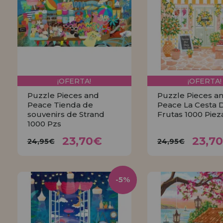
¡OFERTA!
¡OFERTA!
Puzzle Pieces and
Puzzle Pieces a
Peace Tienda de
Peace La Cesta 
souvenirs de Strand
Frutas 1000 Piez
1000 Pzs
23,70€
23,
24,95€
24,95€
23,70€
23,7
24,95€
24,95€
COMPRAR
COMPRA
-5%