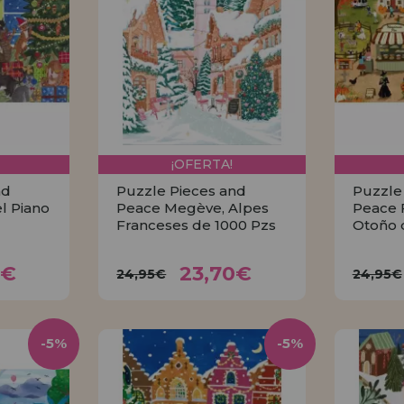
¡OFERTA!
nd
Puzzle Pieces and
Puzzle
l Piano
Peace Megève, Alpes
Peace F
Franceses de 1000 Pzs
Otoño 
70€
23,70€
24,95€
24,
0€
23,70€
24,95€
24,95€
R
COMPRAR
-5%
-5%