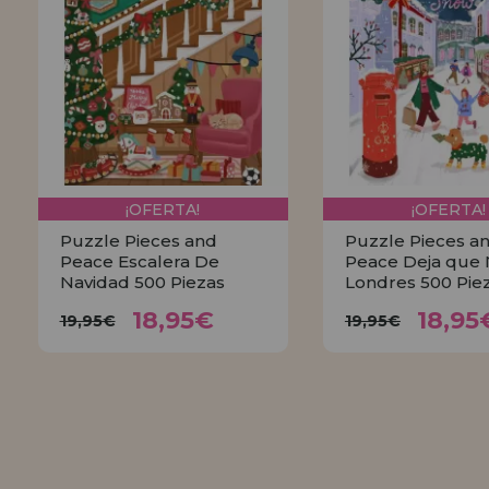
¡OFERTA!
¡OFERTA!
Puzzle Pieces and
Puzzle Pieces a
Peace Escalera De
Peace Deja que 
Navidad 500 Piezas
Londres 500 Pie
18,95€
18,9
19,95€
19,95€
18,95€
18,95
19,95€
19,95€
COMPRAR
COMPRA