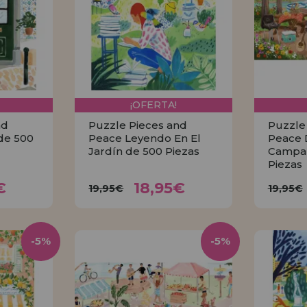
¡OFERTA!
nd
Puzzle Pieces and
Puzzle
de 500
Peace Leyendo En El
Peace 
Jardín de 500 Piezas
Campa
Piezas
5€
18,95€
19,95€
19
€
18,95€
19,95€
19,95€
R
COMPRAR
-5%
-5%