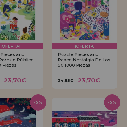
¡OFERTA!
¡OFERTA!
 Pieces and
Puzzle Pieces and
Parque Público
Peace Nostalgia De Los
0 Piezas
90 1000 Piezas
23,70€
23,70€
95€
24,95€
23,70€
23,70€
24,95€
COMPRAR
COMPRAR
-5%
-5%