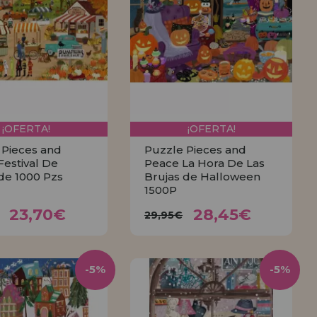
¡OFERTA!
¡OFERTA!
 Pieces and
Puzzle Pieces and
estival De
Peace La Hora De Las
de 1000 Pzs
Brujas de Halloween
1500P
23,70€
28,45€
95€
29,95€
23,70€
28,45€
29,95€
COMPRAR
COMPRAR
-5%
-5%