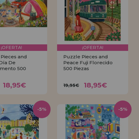
¡OFERTA!
¡OFERTA!
 Pieces and
Puzzle Pieces and
Día De
Peace Fuji Florecido
mento 500
500 Piezas
18,95€
18,95€
,95€
19,95€
18,95€
18,95€
19,95€
COMPRAR
COMPRAR
-5%
-5%