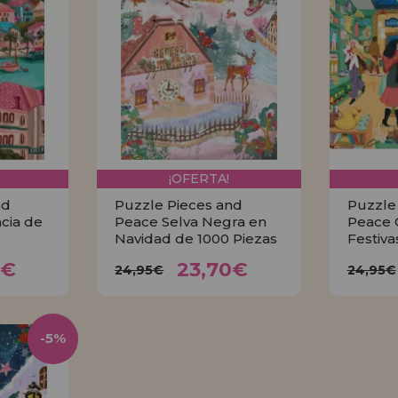
¡OFERTA!
nd
Puzzle Pieces and
Puzzle
cia de
Peace Selva Negra en
Peace 
Navidad de 1000 Piezas
Festiva
70€
23,70€
24,95€
24,
0€
23,70€
24,95€
24,95€
R
COMPRAR
-5%