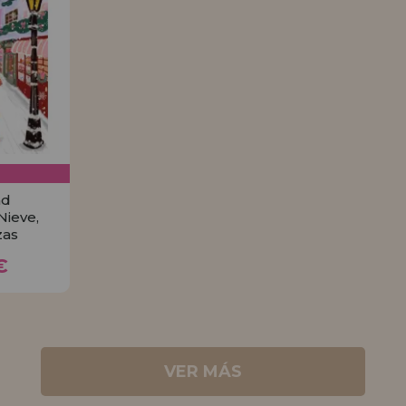
nd
Nieve,
zas
5€
€
R
VER MÁS