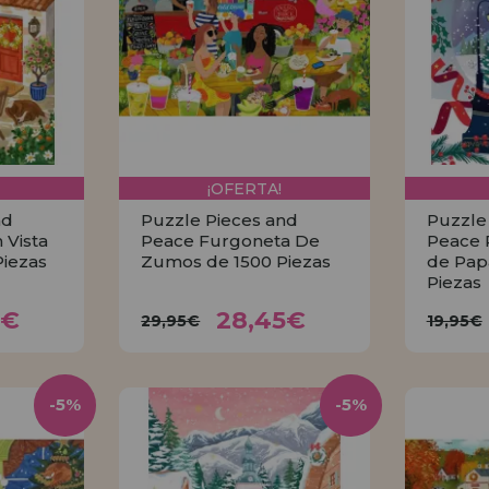
¡OFERTA!
nd
Puzzle Pieces and
Puzzle
 Vista
Peace Furgoneta De
Peace 
Piezas
Zumos de 1500 Piezas
de Pap
Piezas
70€
28,45€
29,95€
19
0€
28,45€
29,95€
19,95€
R
COMPRAR
-5%
-5%