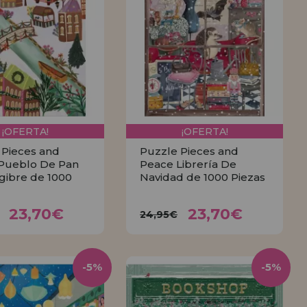
¡OFERTA!
¡OFERTA!
 Pieces and
Puzzle Pieces and
Pueblo De Pan
Peace Librería De
gibre de 1000
Navidad de 1000 Piezas
23,70€
23,70€
95€
24,95€
23,70€
23,70€
24,95€
COMPRAR
COMPRAR
-5%
-5%