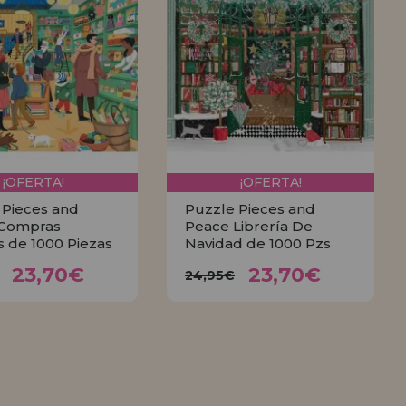
¡OFERTA!
¡OFERTA!
 Pieces and
Puzzle Pieces and
Compras
Peace Librería De
s de 1000 Piezas
Navidad de 1000 Pzs
23,70€
23,70€
95€
24,95€
23,70€
23,70€
24,95€
COMPRAR
COMPRAR