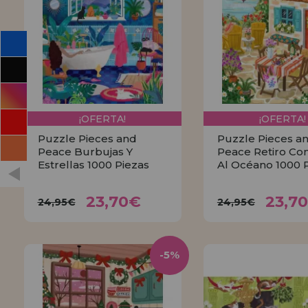
¡OFERTA!
¡OFERTA!
Puzzle Pieces and
Puzzle Pieces a
Peace Burbujas Y
Peace Retiro Con
Estrellas 1000 Piezas
Al Océano 1000 
23,70€
23,
24,95€
24,95€
23,70€
23,7
24,95€
24,95€
COMPRAR
COMPRA
-5%