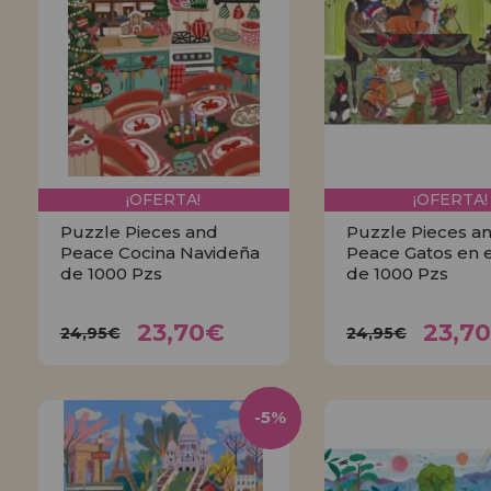
¡OFERTA!
¡OFERTA!
Puzzle Pieces and
Puzzle Pieces a
Peace Cocina Navideña
Peace Gatos en e
de 1000 Pzs
de 1000 Pzs
23,70€
23,
24,95€
24,95€
23,70€
23,7
24,95€
24,95€
COMPRAR
COMPRA
-5%