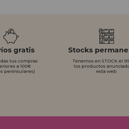
íos gratis
Stocks permane
odas tus compras
Tenemos en STOCK el 9
eriores a 100€
los productos anunciad
os peninsulares)
esta web