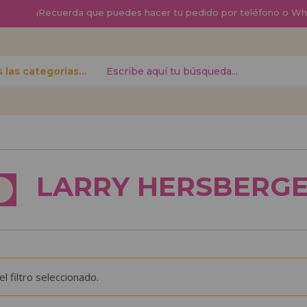
¡
Recuerda que
puedes hacer tu pedido por teléfono o W
Todas las categorias
contraseña?
Quiero registra
nuevo d
LARRY HERSBERG
izar tus
¿Eres Profesional 
r el estado
productos?. Regíst
.
de ventas con descu
¡Adelante! Te está
 filtro seleccionado.
REGISTRO D