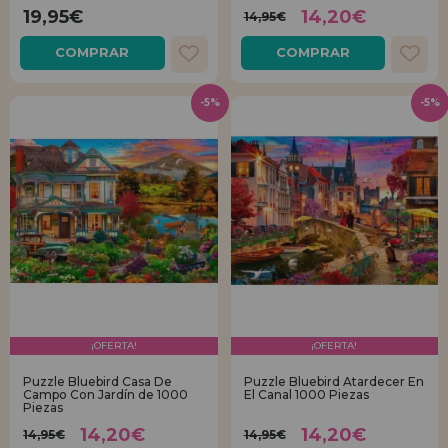
19,95€
14,20€
14,95€
COMPRAR
COMPRAR
-5%
-5%
¡OFERTA!
¡OFERTA!
Puzzle Bluebird Casa De
Puzzle Bluebird Atardecer En
Campo Con Jardín de 1000
El Canal 1000 Piezas
Piezas
14,20€
14,20€
14,95€
14,95€