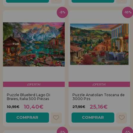
-5%
-10%
¡OFERTA!
¡OFERTA!
Puzzle Bluebird Lago Di
Puzzle Anatolian Toscana de
Braies, Italia 500 Piezas
3000 Pzs
10,40€
25,16€
10,95€
27,95€
COMPRAR
COMPRAR
-5%
-5%