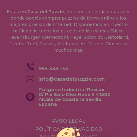
Estás en
Casa del Puzzle
, en nuestra tienda de puzzles
donde podrás comprar puzzles de forma online a los
mejores precios de Internet. Disponemos en nuestro
catálogo de todos los puzzles de las marcas Educa,
Ravensburger, Clementoni, Heye, Schmidt, Castorland,
Jumbo, Trefl, Piatnik, Anatolian, Art Puzzle, Gibsons y
muchos más.
955 333 133
info@casadelpuzzle.com
Polígono Industrial Recisur
C/ Pie Solo Diez Nave 5 41500
Alcalá de Guadaira Sevilla,
España
AVISO LEGAL
POLÍTICA DE PRIVACIDAD