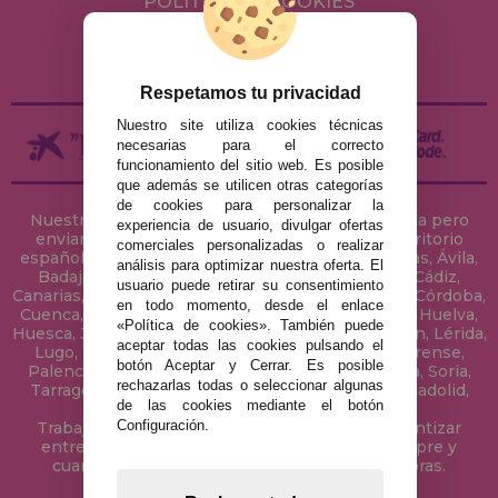
POLÍTICA DE COOKIES
ENVÍOS Y DEVOLUCIONES
DEVOLUCIONES / DESISTIMIENTO
Respetamos tu privacidad
Nuestro site utiliza cookies técnicas
necesarias para el correcto
funcionamiento del sitio web. Es posible
que además se utilicen otras categorías
de cookies para personalizar la
Nuestra tienda de puzzles está ubicada en Sevilla pero
experiencia de usuario, divulgar ofertas
enviamos tus puzzles a cualquier ciudad del territorio
comerciales personalizadas o realizar
español: Álava, Albacete, Alicante, Almería, Asturias, Ávila,
análisis para optimizar nuestra oferta. El
Badajoz, Baleares, Barcelona, Burgos, Cáceres, Cádiz,
usuario puede retirar su consentimiento
Canarias, Cantabria, Castellón, Ceuta, Ciudad Real, Córdoba,
en todo momento, desde el enlace
Cuenca, Gerona, Granada, Guadalajara, Guipúzcoa, Huelva,
«Política de cookies». También puede
Huesca, Jaén, La Coruña, La Rioja, Las Palmas, Leon, Lérida,
aceptar todas las cookies pulsando el
Lugo, Madrid, Málaga, Melilla, Murcia, Navarra, Orense,
botón Aceptar y Cerrar. Es posible
Palencia, Pontevedra, Salamanca, Segovia, Sevilla, Soria,
rechazarlas todas o seleccionar algunas
Tarragona, Tenerife, Teruel, Toledo, Valencia, Valladolid,
de las cookies mediante el botón
Vizcaya, Zamora y Zaragoza.
Configuración.
Trabajamos con Stocks permanentes para garantizar
entregas rápidas en territorio peninsular, siempre y
cuando el pedido se realice antes de las 18 horas.