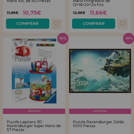
Mario XXL de 150 Piezas
Mario Progresivo de
12+16+20+24 Pzs
10,75€
11,66€
11,95€
12,95€
COMPRAR
COMPRAR
-10%
-10%
¡OFERTA!
¡OFERTA!
Puzzle Lapicero 3D
Puzzle Ravensburger Zelda
Ravensburger Super Mario de
1000 Piezas
57 Piezas