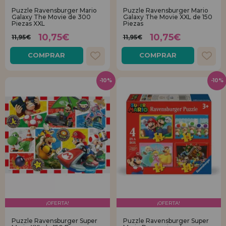
Puzzle Ravensburger Mario
Puzzle Ravensburger Mario
Galaxy The Movie de 300
Galaxy The Movie XXL de 150
REGISTRO DISTRIBUIDOR
Piezas XXL
Piezas
10,75€
10,75€
11,95€
11,95€
COMPRAR
COMPRAR
-10%
-10%
¡OFERTA!
¡OFERTA!
Puzzle Ravensburger Super
Puzzle Ravensburger Super