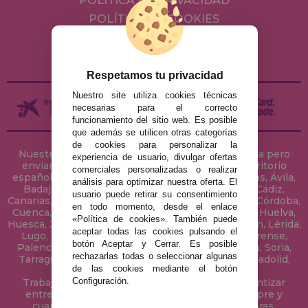
POLÍTICA DE PRIVACIDAD
POLÍTICA DE COOKIES
ENVÍOS Y DEVOLUCIONES
DEVOLUCIONES / DESISTIMIENTO
Respetamos tu privacidad
Nuestro site utiliza cookies técnicas
necesarias para el correcto
funcionamiento del sitio web. Es posible
que además se utilicen otras categorías
de cookies para personalizar la
Nuestra tienda de puzzles está ubicada en Sevilla pero
experiencia de usuario, divulgar ofertas
enviamos tus puzzles a cualquier ciudad del territorio
comerciales personalizadas o realizar
español: Álava, Albacete, Alicante, Almería, Asturias, Ávila,
análisis para optimizar nuestra oferta. El
Badajoz, Baleares, Barcelona, Burgos, Cáceres, Cádiz,
usuario puede retirar su consentimiento
Canarias, Cantabria, Castellón, Ceuta, Ciudad Real, Córdoba,
en todo momento, desde el enlace
Cuenca, Gerona, Granada, Guadalajara, Guipúzcoa, Huelva,
«Política de cookies». También puede
Huesca, Jaén, La Coruña, La Rioja, Las Palmas, Leon, Lérida,
aceptar todas las cookies pulsando el
Lugo, Madrid, Málaga, Melilla, Murcia, Navarra, Orense,
botón Aceptar y Cerrar. Es posible
Palencia, Pontevedra, Salamanca, Segovia, Sevilla, Soria,
rechazarlas todas o seleccionar algunas
Tarragona, Tenerife, Teruel, Toledo, Valencia, Valladolid,
de las cookies mediante el botón
Vizcaya, Zamora y Zaragoza.
Configuración.
Trabajamos con Stocks permanentes para garantizar
entregas rápidas en territorio peninsular, siempre y
cuando el pedido se realice antes de las 18 horas.