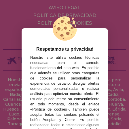
AVISO LEGAL
POLÍTICA DE PRIVACIDAD
POLÍTICA DE COOKIES
ENVÍOS Y DEVOLUCIONES
DEVOLUCIONES / DESISTIMIENTO
Respetamos tu privacidad
Nuestro site utiliza cookies técnicas
necesarias para el correcto
funcionamiento del sitio web. Es posible
que además se utilicen otras categorías
de cookies para personalizar la
Nuestra tienda de puzzles está ubicada en Sevilla pero
experiencia de usuario, divulgar ofertas
enviamos tus puzzles a cualquier ciudad del territorio
comerciales personalizadas o realizar
español: Álava, Albacete, Alicante, Almería, Asturias, Ávila,
análisis para optimizar nuestra oferta. El
Badajoz, Baleares, Barcelona, Burgos, Cáceres, Cádiz,
Canarias, Cantabria, Castellón, Ceuta, Ciudad Real, Córdoba,
usuario puede retirar su consentimiento
Cuenca, Gerona, Granada, Guadalajara, Guipúzcoa, Huelva,
en todo momento, desde el enlace
Huesca, Jaén, La Coruña, La Rioja, Las Palmas, Leon, Lérida,
«Política de cookies». También puede
Lugo, Madrid, Málaga, Melilla, Murcia, Navarra, Orense,
aceptar todas las cookies pulsando el
Palencia, Pontevedra, Salamanca, Segovia, Sevilla, Soria,
botón Aceptar y Cerrar. Es posible
Tarragona, Tenerife, Teruel, Toledo, Valencia, Valladolid,
rechazarlas todas o seleccionar algunas
Vizcaya, Zamora y Zaragoza.