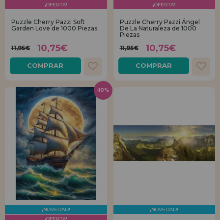
¡OFERTA!
¡OFERTA!
REGISTRO DISTRIBUIDOR
Puzzle Cherry Pazzi Soft
Puzzle Cherry Pazzi Ángel
Garden Love de 1000 Piezas
De La Naturaleza de 1000
Piezas
10,75€
10,75€
11,95€
11,95€
COMPRAR
COMPRAR
-10%
¡NOVEDAD!
¡NOVEDAD!
¡OFERTA!