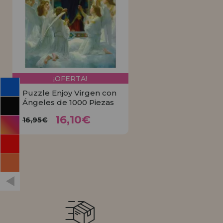
INFORMACIÓN
955 333 133
info@casadelpuzzle.com
¡OFERTA!
Puzzle Enjoy Virgen con
Ángeles de 1000 Piezas
16,10€
16,95€
16,10€
16,95€
COMPRAR