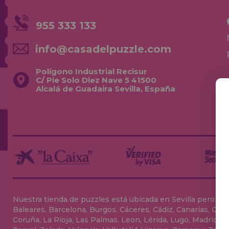
955 333 133
info@casadelpuzzle.com
Polígono Industrial Recisur
C/ Pie Solo Diez Nave 5 41500
Alcalá de Guadaira Sevilla, España
Nuestra tienda de puzzles está ubicada en Sevilla pero envia
Baleares, Barcelona, Burgos, Cáceres, Cádiz, Canarias, Can
Coruña, La Rioja, Las Palmas, Leon, Lérida, Lugo, Madrid, Má