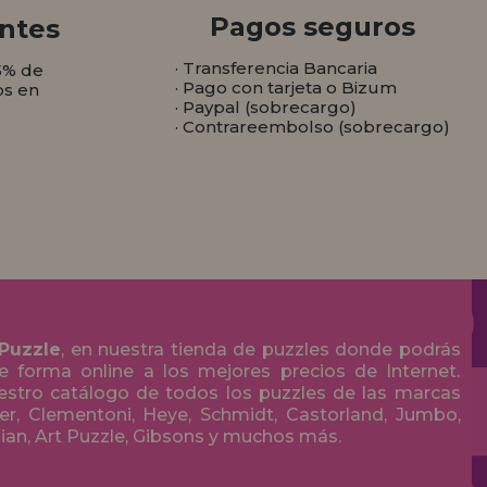
Pagos seguros
ntes
· Transferencia Bancaria
5% de
· Pago con tarjeta o Bizum
os en
· Paypal (sobrecargo)
· Contrareembolso (sobrecargo)
 Puzzle
, en nuestra tienda de puzzles donde podrás
 forma online a los mejores precios de Internet.
stro catálogo de todos los puzzles de las marcas
r, Clementoni, Heye, Schmidt, Castorland, Jumbo,
olian, Art Puzzle, Gibsons y muchos más.