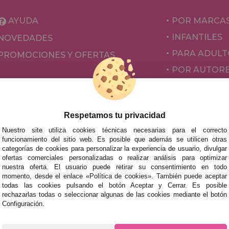
AYUDA
POR MARCA
INFANTILES
NOVEDADES
PARA ADULT
PROMOCIONES Y OFERTAS
POR AUTOR
ACCESORIOS
JUEGOS DE 
Respetamos tu privacidad
Nuestro site utiliza cookies técnicas necesarias para el correcto
funcionamiento del sitio web. Es posible que además se utilicen otras
categorías de cookies para personalizar la experiencia de usuario, divulgar
ofertas comerciales personalizadas o realizar análisis para optimizar
nuestra oferta. El usuario puede retirar su consentimiento en todo
momento, desde el enlace «Política de cookies». También puede aceptar
todas las cookies pulsando el botón Aceptar y Cerrar. Es posible
rechazarlas todas o seleccionar algunas de las cookies mediante el botón
mos tus puzzles a cualquier ciudad del territorio español: Álava
Configuración.
tabria, Castellón, Ceuta, Ciudad Real, Córdoba, Cuenca, Gerona,
laga, Melilla, Murcia, Navarra, Orense, Palencia, Pontevedra, Sa