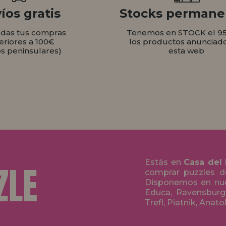
íos gratis
Stocks permane
odas tus compras
Tenemos en STOCK el 9
eriores a 100€
los productos anunciad
os peninsulares)
esta web
Estás en
Casa del
comprar puzzles de
Disponemos en nue
Educa, Ravensburge
Trefl, Piatnik, Anat