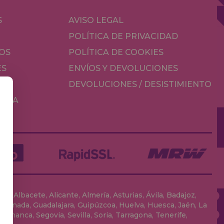
S
AVISO LEGAL
POLÍTICA DE PRIVACIDAD
OS
POLÍTICA DE COOKIES
ES
ENVÍOS Y DEVOLUCIONES
DEVOLUCIONES / DESISTIMIENTO
MESA
, Albacete, Alicante, Almería, Asturias, Ávila, Badajoz,
 Granada, Guadalajara, Guipúzcoa, Huelva, Huesca, Jaén, La
lamanca, Segovia, Sevilla, Soria, Tarragona, Tenerife,