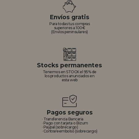
REGISTRO DISTRIBUIDOR
Envíos gratis
Para todas tus compras
superiores a 100€
(Envíos peninsulares)
Stocks permanentes
Tenemos en STOCK el 95% de
los productos anunciados en
esta web
Pagos seguros
· Transferencia Bancaria
· Pago con tarjeta o Bizum
· Paypal (sobrecargo)
· Contrareembolso (sobrecargo)