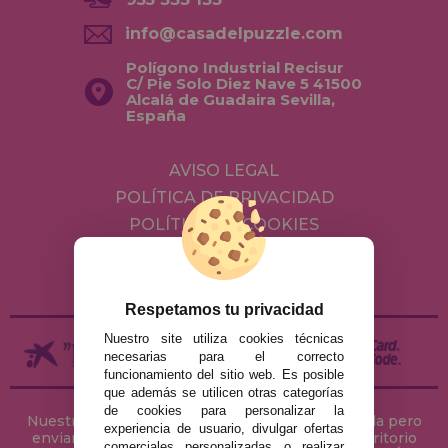
info@casadelpuzzle.com
Polígono Industrial Recisur
C/ Pie Solo Diez Nave 5 41500
Alcalá de Guadaira Sevilla,
España
AVISO LEGAL
POLÍTICA DE PRIVACIDAD
POLÍTICA DE COOKIES
ENVÍOS Y DEVOLUCIONES
DEVOLUCIONES / DESISTIMIENTO
Respetamos tu privacidad
Nuestro site utiliza cookies técnicas
necesarias para el correcto
funcionamiento del sitio web. Es posible
que además se utilicen otras categorías
de cookies para personalizar la
Nuestra tienda de puzzles está ubicada en Sevilla pero
experiencia de usuario, divulgar ofertas
enviamos tus puzzles a cualquier ciudad del territorio
comerciales personalizadas o realizar