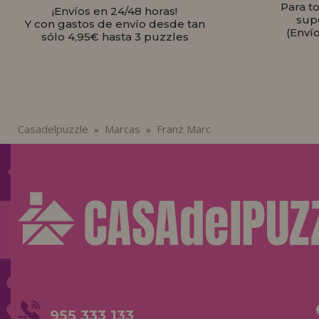
Para t
¡Envíos en 24/48 horas!
sup
Y con gastos de envío desde tan
(Enví
sólo 4,95€ hasta 3 puzzles
Casadelpuzzle
Marcas
Franz Marc
»
»
955 333 133