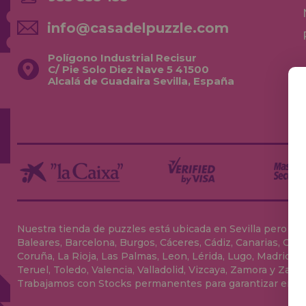
info@casadelpuzzle.com
Polígono Industrial Recisur
C/ Pie Solo Diez Nave 5 41500
Alcalá de Guadaira Sevilla, España
Nuestra tienda de puzzles está ubicada en Sevilla pero envia
Baleares, Barcelona, Burgos, Cáceres, Cádiz, Canarias, Can
Coruña, La Rioja, Las Palmas, Leon, Lérida, Lugo, Madrid, Má
Teruel, Toledo, Valencia, Valladolid, Vizcaya, Zamora y Zarag
Trabajamos con Stocks permanentes para garantizar entrega