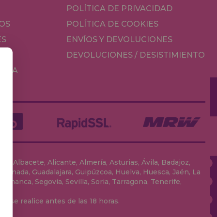
POLÍTICA DE PRIVACIDAD
OS
POLÍTICA DE COOKIES
ES
ENVÍOS Y DEVOLUCIONES
DEVOLUCIONES / DESISTIMIENTO
MESA
, Albacete, Alicante, Almería, Asturias, Ávila, Badajoz,
 Granada, Guadalajara, Guipúzcoa, Huelva, Huesca, Jaén, La
lamanca, Segovia, Sevilla, Soria, Tarragona, Tenerife,
 se realice antes de las 18 horas.