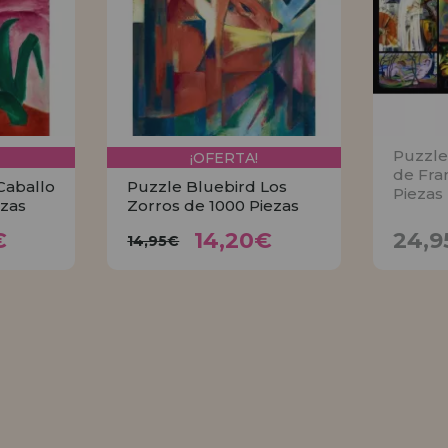
Puzzle
¡OFERTA!
de Fra
Caballo
Puzzle Bluebird Los
Piezas
ezas
Zorros de 1000 Piezas
0€
14,20€
14,95€
€
14,20€
24,9
14,95€
R
COMPRAR