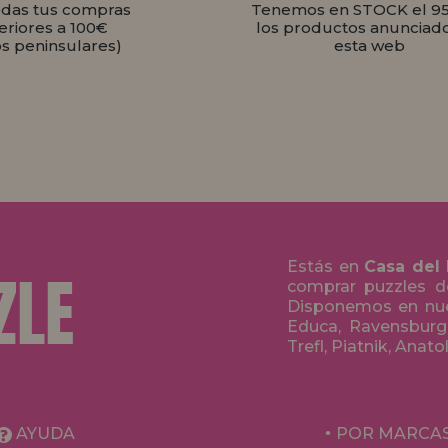
odas tus compras
Tenemos en STOCK el 9
eriores a 100€
los productos anunciad
os peninsulares)
esta web
Estás en
Casa del
comprar puzzles de
Disponemos en nue
Educa, Ravensburge
Trefl, Piatnik, Anat
AYUDA
POR MARCA