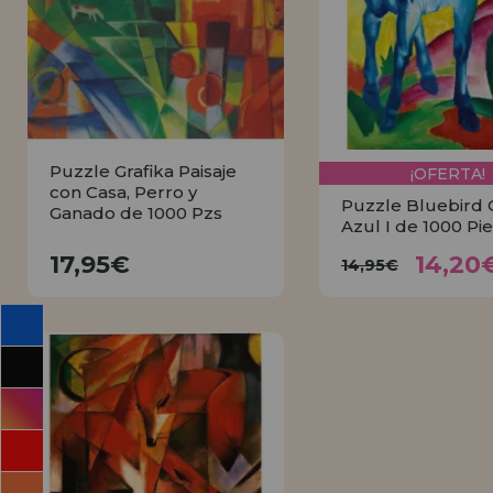
INFORMACIÓN
955 333 133
info@casadelpuzzle.com
Puzzle Grafika Paisaje
¡OFERTA!
con Casa, Perro y
Puzzle Bluebird 
Ganado de 1000 Pzs
Azul I de 1000 Pi
14,2
17,95€
14,95€
17,95€
14,20
14,95€
COMPRAR
COMPRA