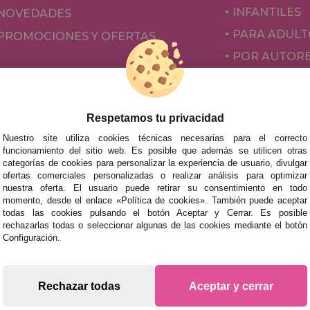
INFANTILES
NOVEDADES
PARA ADULT
PROMOCIONES Y OFERTAS
POR AUTOR
ACCESORIOS
JUEGOS DE 
Respetamos tu privacidad
Nuestro site utiliza cookies técnicas necesarias para el correcto
funcionamiento del sitio web. Es posible que además se utilicen otras
categorías de cookies para personalizar la experiencia de usuario, divulgar
ofertas comerciales personalizadas o realizar análisis para optimizar
nuestra oferta. El usuario puede retirar su consentimiento en todo
momento, desde el enlace «Política de cookies». También puede aceptar
todas las cookies pulsando el botón Aceptar y Cerrar. Es posible
rechazarlas todas o seleccionar algunas de las cookies mediante el botón
mos tus puzzles a cualquier ciudad del territorio español: Álava
Configuración.
tabria, Castellón, Ceuta, Ciudad Real, Córdoba, Cuenca, Gerona,
laga, Melilla, Murcia, Navarra, Orense, Palencia, Pontevedra, Sa
oza.
Rechazar todas
Aceptar y cerrar
s rápidas en territorio peninsular, siempre y cuando el pedido