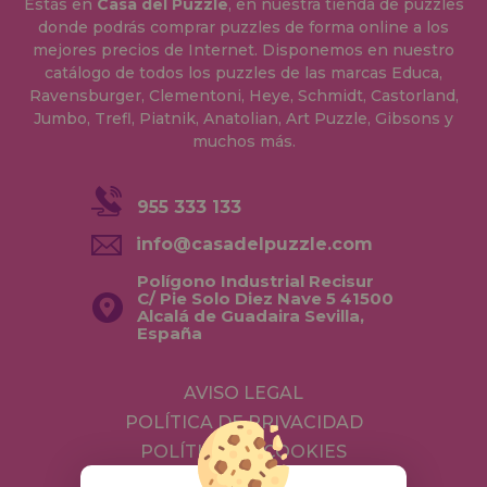
Estás en
Casa del Puzzle
, en nuestra tienda de puzzles
donde podrás comprar puzzles de forma online a los
mejores precios de Internet. Disponemos en nuestro
catálogo de todos los puzzles de las marcas Educa,
Ravensburger, Clementoni, Heye, Schmidt, Castorland,
Jumbo, Trefl, Piatnik, Anatolian, Art Puzzle, Gibsons y
muchos más.
955 333 133
info@casadelpuzzle.com
Polígono Industrial Recisur
C/ Pie Solo Diez Nave 5 41500
Alcalá de Guadaira Sevilla,
España
AVISO LEGAL
POLÍTICA DE PRIVACIDAD
POLÍTICA DE COOKIES
ENVÍOS Y DEVOLUCIONES