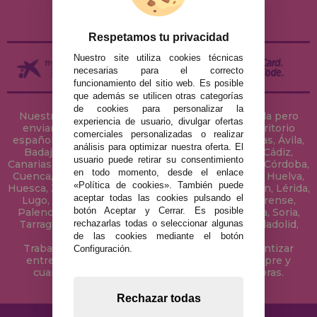
DEVOLUCIONES / DESISTIMIENTO
Respetamos tu privacidad
Nuestro site utiliza cookies técnicas
necesarias para el correcto
funcionamiento del sitio web. Es posible
que además se utilicen otras categorías
de cookies para personalizar la
Nuestra tienda de puzzles está ubicada en Sevilla pero
experiencia de usuario, divulgar ofertas
enviamos tus puzzles a cualquier ciudad del territorio
comerciales personalizadas o realizar
español: Álava, Albacete, Alicante, Almería, Asturias, Ávila,
análisis para optimizar nuestra oferta. El
Badajoz, Baleares, Barcelona, Burgos, Cáceres, Cádiz,
usuario puede retirar su consentimiento
Canarias, Cantabria, Castellón, Ceuta, Ciudad Real, Córdoba,
en todo momento, desde el enlace
Cuenca, Gerona, Granada, Guadalajara, Guipúzcoa, Huelva,
«Política de cookies». También puede
Huesca, Jaén, La Coruña, La Rioja, Las Palmas, Leon, Lérida,
aceptar todas las cookies pulsando el
Lugo, Madrid, Málaga, Melilla, Murcia, Navarra, Orense,
botón Aceptar y Cerrar. Es posible
Palencia, Pontevedra, Salamanca, Segovia, Sevilla, Soria,
rechazarlas todas o seleccionar algunas
Tarragona, Tenerife, Teruel, Toledo, Valencia, Valladolid,
Vizcaya, Zamora y Zaragoza.
de las cookies mediante el botón
Trabajamos con Stocks permanentes para garantizar
Configuración.
entregas rápidas en territorio peninsular, siempre y
cuando el pedido se realice antes de las 18 horas.
Rechazar todas