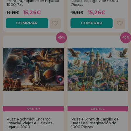
Frontera, Exploración Espacial
Galáctica, Ingravidez 1000
1000 Pzs
Piezas
15,26€
15,26€
16,95€
16,95€
COMPRAR
COMPRAR
-10%
-10%
¡OFERTA!
¡OFERTA!
Puzzle Schmidt Encanto
Puzzle Schmidt Castillo de
Espacial, Viajes A Galaxias
Hadas en Imaginación de
Lejanas 1000
1000 Piezas