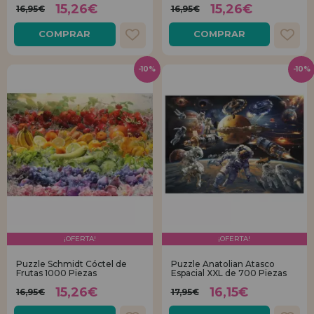
15,26€
15,26€
16,95€
16,95€
COMPRAR
COMPRAR
-10%
-10%
¡OFERTA!
¡OFERTA!
Puzzle Schmidt Cóctel de
Puzzle Anatolian Atasco
Frutas 1000 Piezas
Espacial XXL de 700 Piezas
15,26€
16,15€
16,95€
17,95€