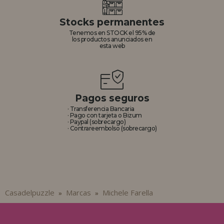
Stocks permanentes
Tenemos en STOCK el 95% de
los productos anunciados en
esta web
Pagos seguros
· Transferencia Bancaria
· Pago con tarjeta o Bizum
· Paypal (sobrecargo)
· Contrareembolso (sobrecargo)
Casadelpuzzle
Marcas
Michele Farella
»
»