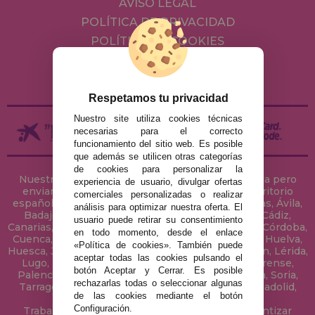
AVISO LEGAL
POLÍTICA DE PRIVACIDAD
POLÍTICA DE COOKIES
ENVÍOS Y DEVOLUCIONES
DEVOLUCIONES / DESISTIMIENTO
Respetamos tu privacidad
Nuestro site utiliza cookies técnicas
necesarias para el correcto
funcionamiento del sitio web. Es posible
que además se utilicen otras categorías
de cookies para personalizar la
Nuestra tienda de puzzles está ubicada en Sevilla pero
experiencia de usuario, divulgar ofertas
enviamos tus puzzles a cualquier ciudad del territorio
comerciales personalizadas o realizar
español: Álava, Albacete, Alicante, Almería, Asturias, Ávila,
análisis para optimizar nuestra oferta. El
Badajoz, Baleares, Barcelona, Burgos, Cáceres, Cádiz,
usuario puede retirar su consentimiento
Canarias, Cantabria, Castellón, Ceuta, Ciudad Real, Córdoba,
en todo momento, desde el enlace
Cuenca, Gerona, Granada, Guadalajara, Guipúzcoa, Huelva,
«Política de cookies». También puede
Huesca, Jaén, La Coruña, La Rioja, Las Palmas, Leon, Lérida,
aceptar todas las cookies pulsando el
Lugo, Madrid, Málaga, Melilla, Murcia, Navarra, Orense,
botón Aceptar y Cerrar. Es posible
Palencia, Pontevedra, Salamanca, Segovia, Sevilla, Soria,
rechazarlas todas o seleccionar algunas
Tarragona, Tenerife, Teruel, Toledo, Valencia, Valladolid,
de las cookies mediante el botón
Vizcaya, Zamora y Zaragoza.
Configuración.
Trabajamos con Stocks permanentes para garantizar