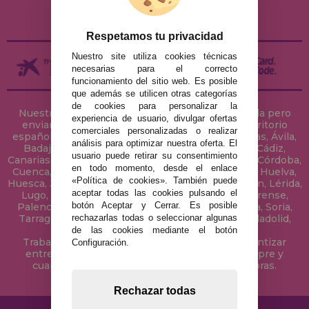
DEVOLUCIONES / DESISTIMIENTO
Respetamos tu privacidad
Nuestro site utiliza cookies técnicas
necesarias para el correcto
funcionamiento del sitio web. Es posible
que además se utilicen otras categorías
de cookies para personalizar la
Nuestra tienda de puzzles está ubicada en Sevilla pero
experiencia de usuario, divulgar ofertas
enviamos tus puzzles a cualquier ciudad del territorio
comerciales personalizadas o realizar
español: Álava, Albacete, Alicante, Almería, Asturias, Ávila,
análisis para optimizar nuestra oferta. El
Badajoz, Baleares, Barcelona, Burgos, Cáceres, Cádiz,
usuario puede retirar su consentimiento
Canarias, Cantabria, Castellón, Ceuta, Ciudad Real, Córdoba,
en todo momento, desde el enlace
Cuenca, Gerona, Granada, Guadalajara, Guipúzcoa, Huelva,
«Política de cookies». También puede
Huesca, Jaén, La Coruña, La Rioja, Las Palmas, Leon, Lérida,
aceptar todas las cookies pulsando el
Lugo, Madrid, Málaga, Melilla, Murcia, Navarra, Orense,
botón Aceptar y Cerrar. Es posible
Palencia, Pontevedra, Salamanca, Segovia, Sevilla, Soria,
rechazarlas todas o seleccionar algunas
Tarragona, Tenerife, Teruel, Toledo, Valencia, Valladolid,
Vizcaya, Zamora y Zaragoza.
de las cookies mediante el botón
Trabajamos con Stocks permanentes para garantizar
Configuración.
entregas rápidas en territorio peninsular, siempre y
cuando el pedido se realice antes de las 18 horas.
Rechazar todas