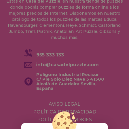
Estás en
Casa del Puzzle
, en nuestra tienda de puzzles
donde podrás comprar puzzles de forma online a los
mejores precios de Internet. Disponemos en nuestro
catálogo de todos los puzzles de las marcas Educa,
Ravensburger, Clementoni, Heye, Schmidt, Castorland,
Jumbo, Trefl, Piatnik, Anatolian, Art Puzzle, Gibsons y
muchos más.
955 333 133
info@casadelpuzzle.com
Polígono Industrial Recisur
C/ Pie Solo Diez Nave 5 41500
Alcalá de Guadaira Sevilla,
España
AVISO LEGAL
POLÍTICA DE PRIVACIDAD
POLÍTICA DE COOKIES
ENVÍOS Y DEVOLUCIONES