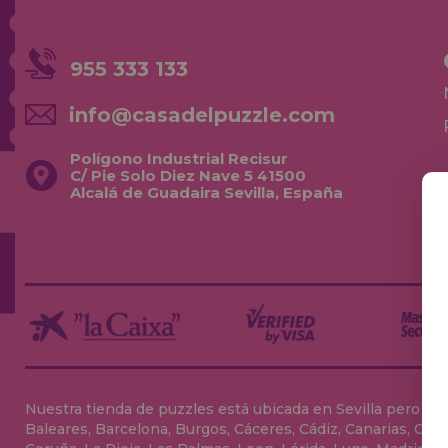
955 333 133
info@casadelpuzzle.com
Polígono Industrial Recisur
C/ Pie Solo Diez Nave 5 41500
Alcalá de Guadaira Sevilla, España
Nuestra tienda de puzzles está ubicada en Sevilla pero envia
Baleares, Barcelona, Burgos, Cáceres, Cádiz, Canarias, Can