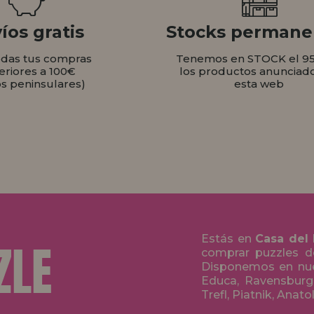
íos gratis
Stocks permane
odas tus compras
Tenemos en STOCK el 9
eriores a 100€
los productos anunciad
os peninsulares)
esta web
Estás en
Casa del
comprar puzzles de
Disponemos en nue
Educa, Ravensburge
Trefl, Piatnik, Anat