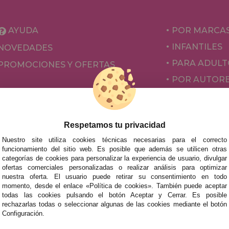
AYUDA
POR MARCA
INFANTILES
NOVEDADES
PARA ADULT
PROMOCIONES Y OFERTAS
POR AUTOR
ACCESORIOS
JUEGOS DE 
Respetamos tu privacidad
Nuestro site utiliza cookies técnicas necesarias para el correcto
funcionamiento del sitio web. Es posible que además se utilicen otras
categorías de cookies para personalizar la experiencia de usuario, divulgar
ofertas comerciales personalizadas o realizar análisis para optimizar
nuestra oferta. El usuario puede retirar su consentimiento en todo
momento, desde el enlace «Política de cookies». También puede aceptar
todas las cookies pulsando el botón Aceptar y Cerrar. Es posible
rechazarlas todas o seleccionar algunas de las cookies mediante el botón
mos tus puzzles a cualquier ciudad del territorio español: Álava
Configuración.
tabria, Castellón, Ceuta, Ciudad Real, Córdoba, Cuenca, Gerona,