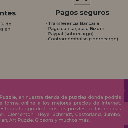
Pagos seguros
ntes
· Transferencia Bancaria
5% de
· Pago con tarjeta o Bizum
os en
· Paypal (sobrecargo)
· Contrareembolso (sobrecargo)
 Puzzle
, en nuestra tienda de puzzles donde podrás
 forma online a los mejores precios de Internet.
stro catálogo de todos los puzzles de las marcas
r, Clementoni, Heye, Schmidt, Castorland, Jumbo,
olian, Art Puzzle, Gibsons y muchos más.