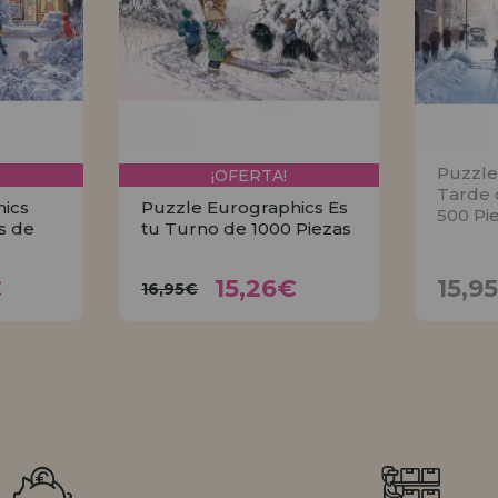
Puzzle
¡OFERTA!
Tarde 
ics
Puzzle Eurographics Es
500 Pi
es de
tu Turno de 1000 Piezas
6€
15,26€
16,95€
€
15,26€
15,9
16,95€
R
COMPRAR