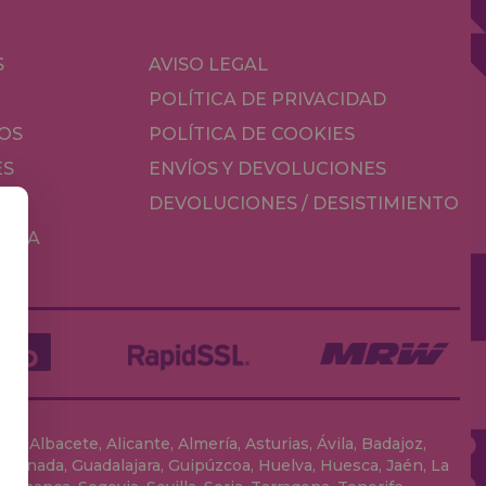
S
AVISO LEGAL
POLÍTICA DE PRIVACIDAD
OS
POLÍTICA DE COOKIES
ES
ENVÍOS Y DEVOLUCIONES
DEVOLUCIONES / DESISTIMIENTO
MESA
, Albacete, Alicante, Almería, Asturias, Ávila, Badajoz,
 Granada, Guadalajara, Guipúzcoa, Huelva, Huesca, Jaén, La