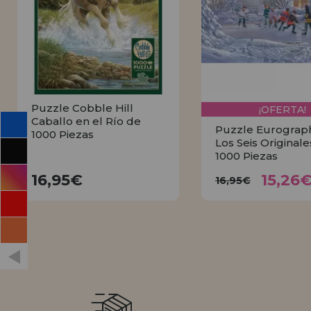
INFORMACIÓN
955 333 133
info@casadelpuzzle.com
Puzzle Cobble Hill
¡OFERTA!
Caballo en el Río de
Puzzle Eurograph
1000 Piezas
Los Seis Original
1000 Piezas
15,2
16,95€
16,95€
16,95€
15,26
16,95€
COMPRAR
COMPRA