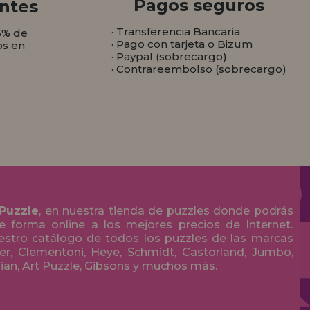
Pagos seguros
ntes
· Transferencia Bancaria
5% de
· Pago con tarjeta o Bizum
os en
· Paypal (sobrecargo)
· Contrareembolso (sobrecargo)
 Puzzle
, en nuestra tienda de puzzles donde podrás
 forma online a los mejores precios de Internet.
stro catálogo de todos los puzzles de las marcas
r, Clementoni, Heye, Schmidt, Castorland, Jumbo,
olian, Art Puzzle, Gibsons y muchos más.