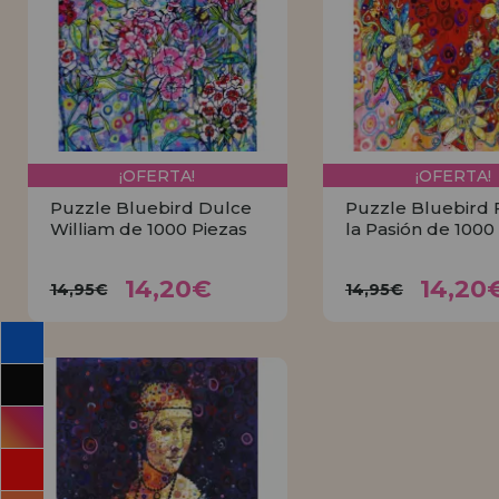
INFORMACIÓN
955 333 133
info@casadelpuzzle.com
¡OFERTA!
¡OFERTA!
Puzzle Bluebird Dulce
Puzzle Bluebird 
William de 1000 Piezas
la Pasión de 1000
14,20€
14,2
14,95€
14,95€
14,20€
14,20
14,95€
14,95€
COMPRAR
COMPRA