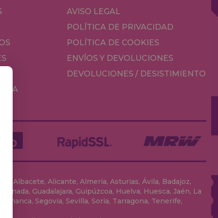
S
AVISO LEGAL
POLÍTICA DE PRIVACIDAD
OS
POLÍTICA DE COOKIES
ES
ENVÍOS Y DEVOLUCIONES
DEVOLUCIONES / DESISTIMIENTO
MESA
, Albacete, Alicante, Almería, Asturias, Ávila, Badajoz,
 Granada, Guadalajara, Guipúzcoa, Huelva, Huesca, Jaén, La
lamanca, Segovia, Sevilla, Soria, Tarragona, Tenerife,