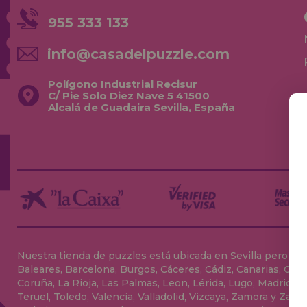
955 333 133
info@casadelpuzzle.com
Polígono Industrial Recisur
C/ Pie Solo Diez Nave 5 41500
Alcalá de Guadaira Sevilla, España
Nuestra tienda de puzzles está ubicada en Sevilla pero envia
Baleares, Barcelona, Burgos, Cáceres, Cádiz, Canarias, Can
Coruña, La Rioja, Las Palmas, Leon, Lérida, Lugo, Madrid, Má
Teruel, Toledo, Valencia, Valladolid, Vizcaya, Zamora y Zarag