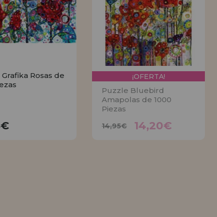
 Grafika Rosas de
¡OFERTA!
iezas
Puzzle Bluebird
Amapolas de 1000
Piezas
14,20€
21,95€
14,95€
5€
14,20€
14,95€
COMPRAR
AVÍSAME