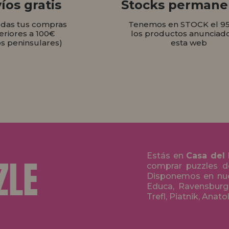
íos gratis
Stocks permane
odas tus compras
Tenemos en STOCK el 9
eriores a 100€
los productos anunciad
os peninsulares)
esta web
Estás en
Casa del
comprar puzzles de
Disponemos en nue
Educa, Ravensburge
Trefl, Piatnik, Anat