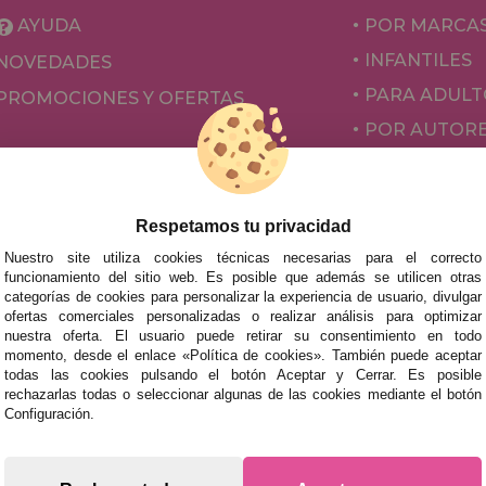
AYUDA
POR MARCA
INFANTILES
NOVEDADES
PARA ADULT
PROMOCIONES Y OFERTAS
POR AUTOR
ACCESORIOS
JUEGOS DE 
Respetamos tu privacidad
Nuestro site utiliza cookies técnicas necesarias para el correcto
funcionamiento del sitio web. Es posible que además se utilicen otras
categorías de cookies para personalizar la experiencia de usuario, divulgar
ofertas comerciales personalizadas o realizar análisis para optimizar
nuestra oferta. El usuario puede retirar su consentimiento en todo
momento, desde el enlace «Política de cookies». También puede aceptar
todas las cookies pulsando el botón Aceptar y Cerrar. Es posible
rechazarlas todas o seleccionar algunas de las cookies mediante el botón
mos tus puzzles a cualquier ciudad del territorio español: Álava
Configuración.
tabria, Castellón, Ceuta, Ciudad Real, Córdoba, Cuenca, Gerona,
laga, Melilla, Murcia, Navarra, Orense, Palencia, Pontevedra, Sa
oza.