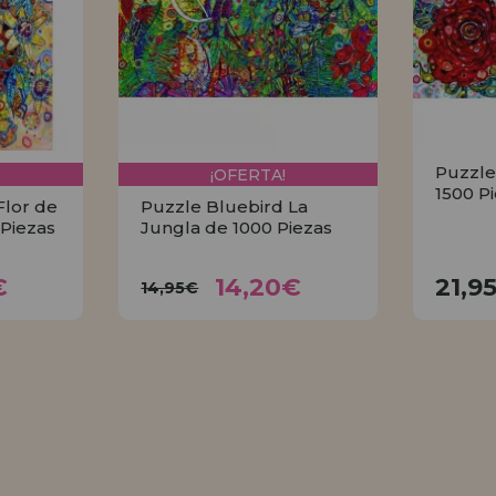
Puzzle
¡OFERTA!
1500 P
Flor de
Puzzle Bluebird La
 Piezas
Jungla de 1000 Piezas
0€
14,20€
14,95€
€
14,20€
21,9
14,95€
R
COMPRAR