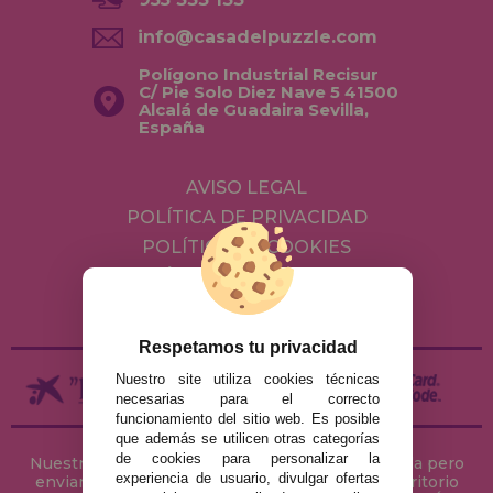
info@casadelpuzzle.com
Polígono Industrial Recisur
C/ Pie Solo Diez Nave 5 41500
Alcalá de Guadaira Sevilla,
España
AVISO LEGAL
POLÍTICA DE PRIVACIDAD
POLÍTICA DE COOKIES
ENVÍOS Y DEVOLUCIONES
DEVOLUCIONES / DESISTIMIENTO
Respetamos tu privacidad
Nuestro site utiliza cookies técnicas
necesarias para el correcto
funcionamiento del sitio web. Es posible
que además se utilicen otras categorías
de cookies para personalizar la
Nuestra tienda de puzzles está ubicada en Sevilla pero
experiencia de usuario, divulgar ofertas
enviamos tus puzzles a cualquier ciudad del territorio