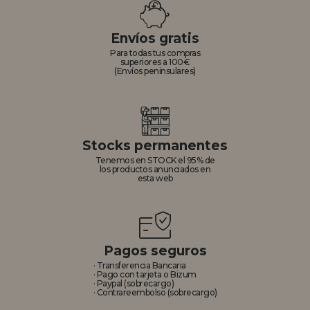
REGISTRO DISTRIBUIDOR
Envíos gratis
Para todas tus compras
superiores a 100€
(Envíos peninsulares)
Stocks permanentes
Tenemos en STOCK el 95% de
los productos anunciados en
esta web
Pagos seguros
· Transferencia Bancaria
· Pago con tarjeta o Bizum
· Paypal (sobrecargo)
· Contrareembolso (sobrecargo)