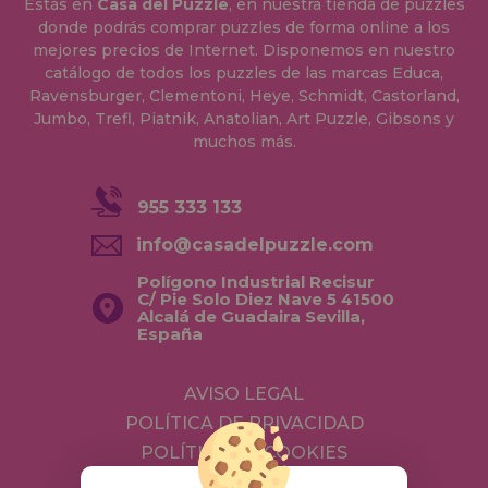
Estás en
Casa del Puzzle
, en nuestra tienda de puzzles
donde podrás comprar puzzles de forma online a los
mejores precios de Internet. Disponemos en nuestro
catálogo de todos los puzzles de las marcas Educa,
Ravensburger, Clementoni, Heye, Schmidt, Castorland,
Jumbo, Trefl, Piatnik, Anatolian, Art Puzzle, Gibsons y
muchos más.
955 333 133
info@casadelpuzzle.com
Polígono Industrial Recisur
C/ Pie Solo Diez Nave 5 41500
Alcalá de Guadaira Sevilla,
España
AVISO LEGAL
POLÍTICA DE PRIVACIDAD
POLÍTICA DE COOKIES
ENVÍOS Y DEVOLUCIONES