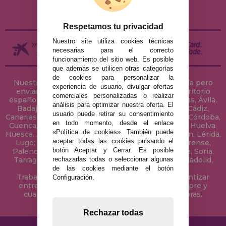
DEVOLUCIONES / DESISTIMIENTO
Respetamos tu privacidad
Nuestro site utiliza cookies técnicas
necesarias para el correcto
funcionamiento del sitio web. Es posible
que además se utilicen otras categorías
de cookies para personalizar la
Nuestra tienda de puzzles está ubicada en Sevilla pero
experiencia de usuario, divulgar ofertas
enviamos tus puzzles a cualquier ciudad del territorio
comerciales personalizadas o realizar
español: Álava, Albacete, Alicante, Almería, Asturias, Ávila,
análisis para optimizar nuestra oferta. El
Badajoz, Baleares, Barcelona, Burgos, Cáceres, Cádiz,
usuario puede retirar su consentimiento
Canarias, Cantabria, Castellón, Ceuta, Ciudad Real, Córdoba,
en todo momento, desde el enlace
Cuenca, Gerona, Granada, Guadalajara, Guipúzcoa, Huelva,
«Política de cookies». También puede
Huesca, Jaén, La Coruña, La Rioja, Las Palmas, Leon, Lérida,
aceptar todas las cookies pulsando el
Lugo, Madrid, Málaga, Melilla, Murcia, Navarra, Orense,
botón Aceptar y Cerrar. Es posible
Palencia, Pontevedra, Salamanca, Segovia, Sevilla, Soria,
rechazarlas todas o seleccionar algunas
Tarragona, Tenerife, Teruel, Toledo, Valencia, Valladolid,
Vizcaya, Zamora y Zaragoza.
de las cookies mediante el botón
Trabajamos con Stocks permanentes para garantizar
Configuración.
entregas rápidas en territorio peninsular, siempre y
cuando el pedido se realice antes de las 18 horas.
Rechazar todas