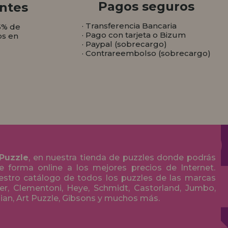
Pagos seguros
ntes
· Transferencia Bancaria
5% de
· Pago con tarjeta o Bizum
os en
· Paypal (sobrecargo)
· Contrareembolso (sobrecargo)
 Puzzle
, en nuestra tienda de puzzles donde podrás
 forma online a los mejores precios de Internet.
stro catálogo de todos los puzzles de las marcas
r, Clementoni, Heye, Schmidt, Castorland, Jumbo,
olian, Art Puzzle, Gibsons y muchos más.