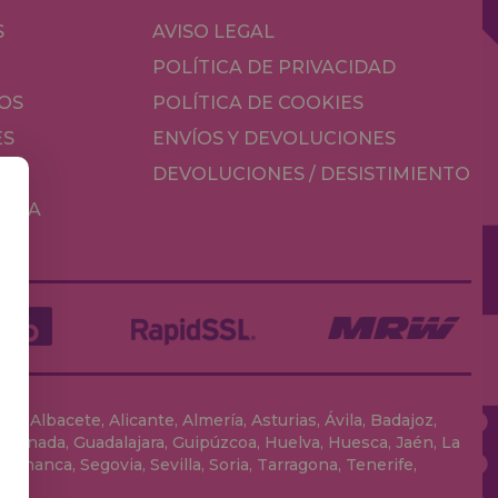
S
AVISO LEGAL
POLÍTICA DE PRIVACIDAD
OS
POLÍTICA DE COOKIES
ES
ENVÍOS Y DEVOLUCIONES
DEVOLUCIONES / DESISTIMIENTO
MESA
, Albacete, Alicante, Almería, Asturias, Ávila, Badajoz,
 Granada, Guadalajara, Guipúzcoa, Huelva, Huesca, Jaén, La
lamanca, Segovia, Sevilla, Soria, Tarragona, Tenerife,