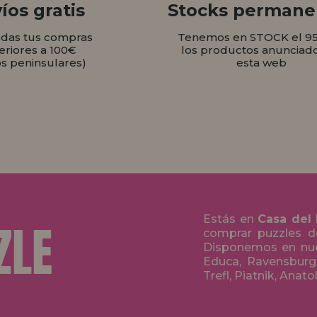
íos gratis
Stocks permane
odas tus compras
Tenemos en STOCK el 9
eriores a 100€
los productos anunciad
os peninsulares)
esta web
Estás en
Casa del
comprar puzzles de
Disponemos en nue
Educa, Ravensburge
Trefl, Piatnik, Anat