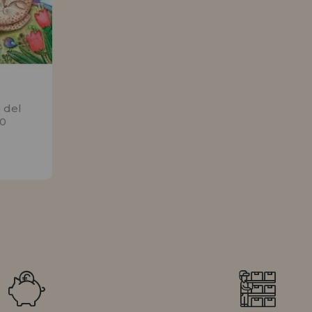
 del
00