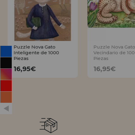
INFORMACIÓN
955 333 133
info@casadelpuzzle.com
Puzzle Nova Gato
Puzzle Nova Gato
Inteligente de 1000
Vecindario de 10
Piezas
Piezas
16,95€
16,95€
16,95€
16,95€
COMPRAR
AVÍSAME