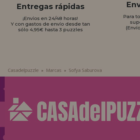
Env
Entregas rápidas
Para t
¡Envíos en 24/48 horas!
sup
Y con gastos de envío desde tan
(Enví
sólo 4,95€ hasta 3 puzzles
Casadelpuzzle
Marcas
Sofya Saburova
»
»