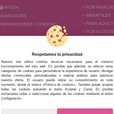
AYUDA
POR MARCA
INFANTILES
NOVEDADES
PARA ADULT
PROMOCIONES Y OFERTAS
POR AUTOR
ACCESORIOS
JUEGOS DE 
Respetamos tu privacidad
Nuestro site utiliza cookies técnicas necesarias para el correcto
funcionamiento del sitio web. Es posible que además se utilicen otras
categorías de cookies para personalizar la experiencia de usuario, divulgar
ofertas comerciales personalizadas o realizar análisis para optimizar
nuestra oferta. El usuario puede retirar su consentimiento en todo
momento, desde el enlace «Política de cookies». También puede aceptar
todas las cookies pulsando el botón Aceptar y Cerrar. Es posible
rechazarlas todas o seleccionar algunas de las cookies mediante el botón
mos tus puzzles a cualquier ciudad del territorio español: Álava
Configuración.
tabria, Castellón, Ceuta, Ciudad Real, Córdoba, Cuenca, Gerona,
laga, Melilla, Murcia, Navarra, Orense, Palencia, Pontevedra, Sa
oza.