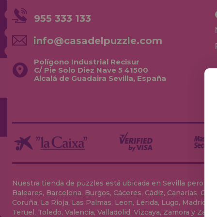
955 333 133
info@casadelpuzzle.com
Polígono Industrial Recisur
C/ Pie Solo Diez Nave 5 41500
Alcalá de Guadaira Sevilla, España
Nuestra tienda de puzzles está ubicada en Sevilla pero envia
Baleares, Barcelona, Burgos, Cáceres, Cádiz, Canarias, Can
Coruña, La Rioja, Las Palmas, Leon, Lérida, Lugo, Madrid, Má
Teruel, Toledo, Valencia, Valladolid, Vizcaya, Zamora y Zarag