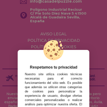
info@casadelpuzzle.com
Polígono Industrial Recisur
C/ Pie Solo Diez Nave 5 41500
Alcalá de Guadaira Sevilla,
España
AVISO LEGAL
POLÍTICA DE PRIVACIDAD
POLÍTICA DE COOKIES
ENVÍOS Y DEVOLUCIONES
DEVOLUCIONES / DESISTIMIENTO
Respetamos tu privacidad
Nuestro site utiliza cookies técnicas
necesarias para el correcto
funcionamiento del sitio web. Es posible
que además se utilicen otras categorías
de cookies para personalizar la
Nuestra tienda de puzzles está ubicada en Sevilla pero
experiencia de usuario, divulgar ofertas
enviamos tus puzzles a cualquier ciudad del territorio
comerciales personalizadas o realizar
español: Álava, Albacete, Alicante, Almería, Asturias, Ávila,
análisis para optimizar nuestra oferta. El
Badajoz, Baleares, Barcelona, Burgos, Cáceres, Cádiz,