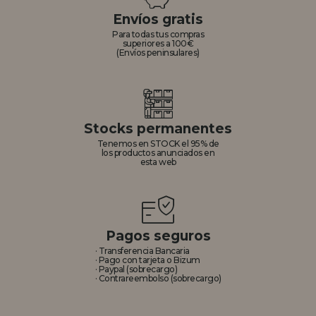
Envíos gratis
REGISTRO DISTRIBUIDOR
Para todas tus compras
superiores a 100€
(Envíos peninsulares)
Stocks permanentes
Tenemos en STOCK el 95% de
los productos anunciados en
esta web
Pagos seguros
· Transferencia Bancaria
· Pago con tarjeta o Bizum
· Paypal (sobrecargo)
· Contrareembolso (sobrecargo)