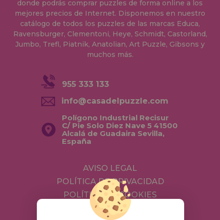
donde podrás comprar puzzles de forma online a los
mejores precios de Internet. Disponemos en nuestro
catálogo de todos los puzzles de las marcas Educa,
Ravensburger, Clementoni, Heye, Schmidt, Castorland,
Jumbo, Trefl, Piatnik, Anatolian, Art Puzzle, Gibsons y
muchos más.
955 333 133
info@casadelpuzzle.com
Polígono Industrial Recisur
C/ Pie Solo Diez Nave 5 41500
Alcalá de Guadaira Sevilla,
España
AVISO LEGAL
POLÍTICA DE PRIVACIDAD
POLÍTICA DE COOKIES
ENVÍOS Y DEVOLUCIONES