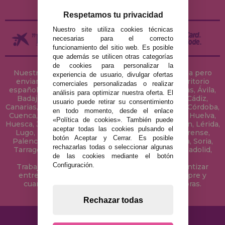
DEVOLUCIONES / DESISTIMIENTO
Respetamos tu privacidad
Nuestro site utiliza cookies técnicas
necesarias para el correcto
funcionamiento del sitio web. Es posible
que además se utilicen otras categorías
de cookies para personalizar la
Nuestra tienda de puzzles está ubicada en Sevilla pero
experiencia de usuario, divulgar ofertas
enviamos tus puzzles a cualquier ciudad del territorio
comerciales personalizadas o realizar
español: Álava, Albacete, Alicante, Almería, Asturias, Ávila,
análisis para optimizar nuestra oferta. El
Badajoz, Baleares, Barcelona, Burgos, Cáceres, Cádiz,
usuario puede retirar su consentimiento
Canarias, Cantabria, Castellón, Ceuta, Ciudad Real, Córdoba,
en todo momento, desde el enlace
Cuenca, Gerona, Granada, Guadalajara, Guipúzcoa, Huelva,
«Política de cookies». También puede
Huesca, Jaén, La Coruña, La Rioja, Las Palmas, Leon, Lérida,
aceptar todas las cookies pulsando el
Lugo, Madrid, Málaga, Melilla, Murcia, Navarra, Orense,
botón Aceptar y Cerrar. Es posible
Palencia, Pontevedra, Salamanca, Segovia, Sevilla, Soria,
rechazarlas todas o seleccionar algunas
Tarragona, Tenerife, Teruel, Toledo, Valencia, Valladolid,
de las cookies mediante el botón
Vizcaya, Zamora y Zaragoza.
Configuración.
Trabajamos con Stocks permanentes para garantizar
entregas rápidas en territorio peninsular, siempre y
cuando el pedido se realice antes de las 18 horas.
Rechazar todas