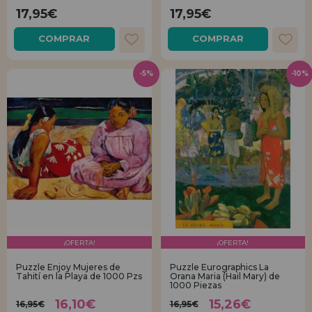
17,95€
17,95€
REGISTRO DISTRIBUIDOR
COMPRAR
COMPRAR
-5%
-10%
¡OFERTA!
¡OFERTA!
Puzzle Enjoy Mujeres de
Puzzle Eurographics La
Tahití en la Playa de 1000 Pzs
Orana Maria (Hail Mary) de
1000 Piezas
16,10€
15,26€
16,95€
16,95€